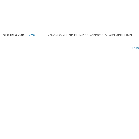
VI STE OVDE:
VESTI
APC/CZA AZILNE PRIČE U DANASU: SLOMLJENI DUH
Powe