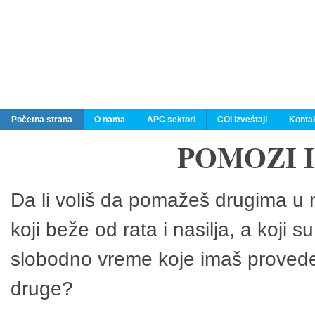
Početna strana
O nama
APC sektori
COI izveštaji
Konta
POMOZI 
Da li voliš da pomažeš drugima u n
koji beže od rata i nasilja, a koji 
slobodno vreme koje imaš provedeš
druge?