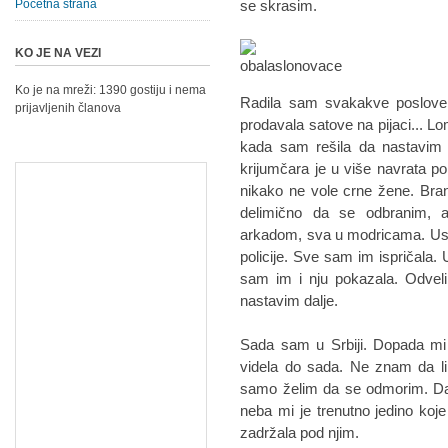
Početna strana
se skrasim.
KO JE NA VEZI
Ko je na mreži: 1390 gostiju i nema
Radila sam svakakve poslove u
prijavljenih članova
prodavala satove na pijaci... Lo
kada sam rešila da nastavim 
krijumčara je u više navrata po
nikako ne vole crne žene. Bra
delimično da se odbranim, 
arkadom, sva u modricama. Us
policije. Sve sam im ispričala. 
sam im i nju pokazala. Odveli
nastavim dalje.
Sada sam u Srbiji. Dopada mi 
videla do sada. Ne znam da l
samo želim da se odmorim. Da 
neba mi je trenutno jedino koje
zadržala pod njim.