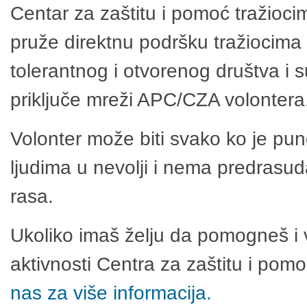
Centar za zaštitu i pomoć tražioci
pruže direktnu podršku tražiocima 
tolerantnog i otvorenog društva i 
priključe mreži APC/CZA volontera
Volonter može biti svako ko je pu
ljudima u nevolji i nema predrasuda
rasa.
Ukoliko imaš želju da pomogneš i 
aktivnosti Centra za zaštitu i po
nas za više informacija.