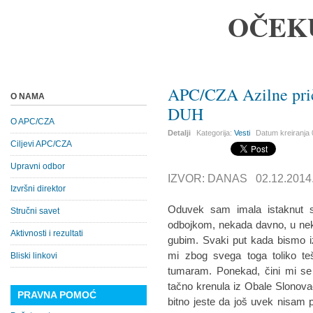
OČEK
APC/CZA Azilne pr
O NAMA
DUH
O APC/CZA
Detalji
Kategorija:
Vesti
Datum kreiranja
Ciljevi APC/CZA
Upravni odbor
IZVOR: DANAS 02.12.2014
Izvršni direktor
Oduvek sam imala istaknut s
Stručni savet
odbojkom, nekada davno, u nek
Aktivnosti i rezultati
gubim. Svaki put kada bismo i
mi zbog svega toga toliko te
Bliski linkovi
tumaram. Ponekad, čini mi se
tačno krenula iz Obale Slonovače
PRAVNA POMOĆ
bitno jeste da još uvek nisam