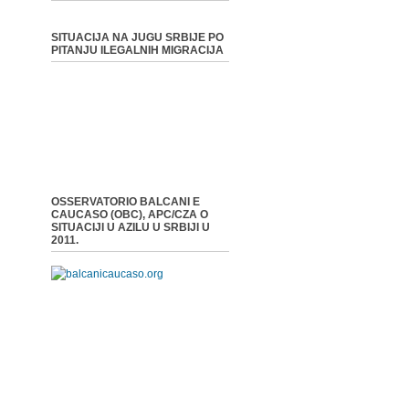
SITUACIJA NA JUGU SRBIJE PO
PITANJU ILEGALNIH MIGRACIJA
OSSERVATORIO BALCANI E
CAUCASO (OBC), APC/CZA O
SITUACIJI U AZILU U SRBIJI U
2011.