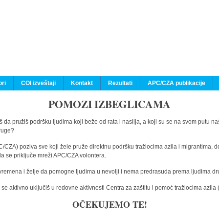
ri
COI izveštaji
Kontakt
Rezultati
APC/CZA publikacije
POMOZI IZBEGLICAMA
 da pružiš podršku ljudima koji beže od rata i nasilja, a koji su se na svom putu na
druge?
C/CZA) poziva sve koji žele pruže direktnu podršku tražiocima azila i migrantima, d
da se priključe mreži APC/CZA volontera.
vremena i želje da pomogne ljudima u nevolji i nema predrasuda prema ljudima drugi
e aktivno uključiš u redovne aktivnosti Centra za zaštitu i pomoć tražiocima azil
OČEKUJEMO TE!