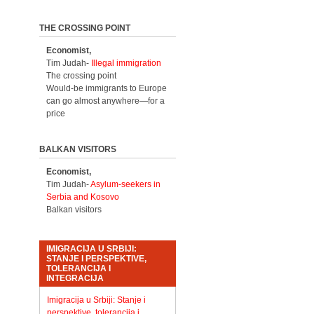
THE CROSSING POINT
Economist,
Tim Judah-
Illegal immigration
The crossing point
Would-be immigrants to Europe
can go almost anywhere—for a
price
BALKAN VISITORS
Economist,
Tim Judah-
Asylum-seekers in
Serbia and Kosovo
Balkan visitors
IMIGRACIJA U SRBIJI:
STANJE I PERSPEKTIVE,
TOLERANCIJA I
INTEGRACIJA
Imigracija u Srbiji: Stanje i
perspektive, tolerancija i