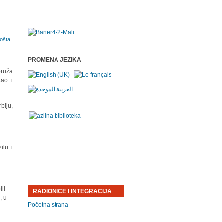
PROMENA JEZIKA
pruža
kao i
biju,
ilu i
ili
RADIONICE I INTEGRACIJA
, u
Početna strana