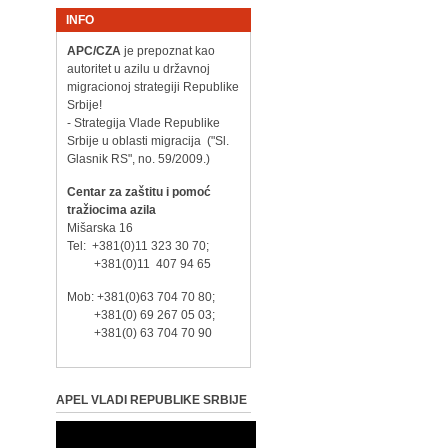
INFO
APC/CZA
je prepoznat kao
autoritet u azilu u državnoj
migracionoj strategiji Republike
Srbije!
- Strategija Vlade Republike
Srbije u oblasti migracija ("Sl.
Glasnik RS", no. 59/2009.)
Centar za zaštitu i pomoć
tražiocima azila
Mišarska 16
Tel: +381(0)11 323 30 70;
+381(0)11 407 94 65
Mob: +381(0)63 704 70 80;
+381(0) 69 267 05 03;
+381(0) 63 704 70 90
APEL VLADI REPUBLIKE SRBIJE