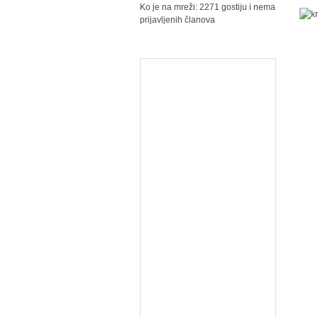
Ko je na mreži: 2271 gostiju i nema
prijavljenih članova