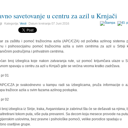
avno savetovanje u centru za azil u Krnjači
ji
Kategorija:
Vesti
Datum kreiranja
07 Juni 2016
ar za zaštitu i pomoć tražiocima azila (APC/CZA) od početka azilnog sistema 
nu i psihosocijalnu pomoć tražiocima azila u svim centrima za azil u Srbiji 
aničnim područjima i prihvatnim centrima.
ćan broj izbeglica koje nakon zatvaranja rute, uz pomoć krijumčara ulaze u Sr
vnom spavaju u centru za azil u Krnjači gde se većina veoma kratko zadržava.
APC/CZA je svakodnevno u kampu radi sa izbeglicama, pruža informacije o az
upa tražioce azila u svim fazama azilnog postupka.
i broj izbeglica iz Sirije, Iraka, Avganistana je zabrinut šta će se dešavati sa njima, b
altretirani tokom puta, više puta prevareni. Sa decom koja mesece provode na putu
gijenskim uslovima, bez pravne i psihološke pomoći, velike porodice spadaju u
bno osetljive grupe.