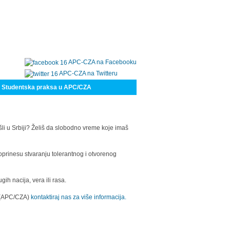
APC-CZA na Facebooku
APC-CZA na Twitteru
Studentska praksa u APC/CZA
šli u Srbiji? Želiš da slobodno vreme koje imaš
oprinesu stvaranju tolerantnog i otvorenog
h nacija, vera ili rasa.
a (APC/CZA)
kontaktiraj nas za više informacija.