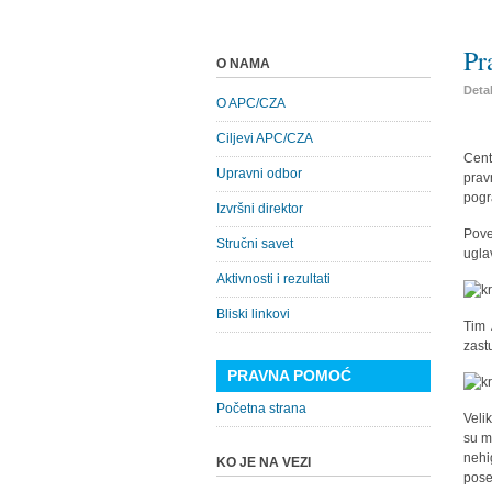
Pr
O NAMA
Detal
O APC/CZA
Ciljevi APC/CZA
Cent
Upravni odbor
prav
pogr
Izvršni direktor
Pove
Stručni savet
ugla
Aktivnosti i rezultati
Bliski linkovi
Tim 
zast
PRAVNA POMOĆ
Početna strana
Velik
su m
nehi
KO JE NA VEZI
pose