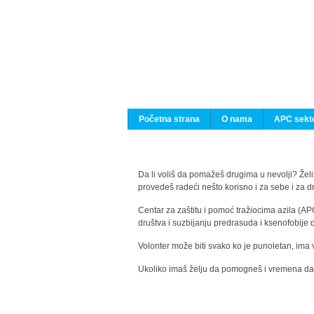
Početna strana
O nama
APC sekto
Da li voliš da pomažeš drugima u nevolji? Želiš
provedeš radeći nešto korisno i za sebe i za 
Centar za zaštitu i pomoć tražiocima azila (AP
društva i suzbijanju predrasuda i ksenofobije 
Volonter može biti svako ko je punoletan, ima 
Ukoliko imaš želju da pomogneš i vremena da s