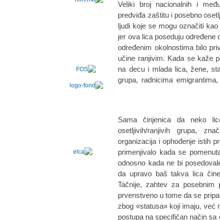
Veliki broj nacionalnih i me
predviđa zaštitu i posebno oset
ljudi koje se mogu označiti kao 
jer ova lica poseduju određene osb
određenim okolnostima bilo priv
učine ranjivim. Kada se kaže p
na decu i mlada lica, žene, star
grupa, radnicima emigrantima, 
Sama činjenica da neko lic
osetljivih/ranjivih grupa, zn
organizacija i ophođenje istih 
primenjivalo kada se pomenuta 
odnosno kada ne bi posedovale
da upravo baš takva lica čine
Tačnije, zahtev za posebnim
prvenstveno u tome da se pripad
zbog «statusa» koji imaju, već 
postupa na specifičan način sa