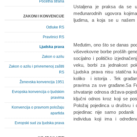
Početna strana
Ustaljena je praksa da se u
međunarodnih ugovora kojima
ZAKONI I KONVENCIJE
ljudima, a koja se u našem
Odluke RS
Pravilnici RS
Međutim, ono što se danas pod
Ljudska prava
viševekovne borbe prošlih gen
Zakon o azilu
socijalno i političko izjednač
veku, borbi za jednakost po
Zakon o azilu i privremenoj zaštiti
Ljudska prava nisu statična k
RS
koliko i istorija . Tek građa
Ženevska konvencija 1951
pravima za sve građane.Sa F
shvatanje odnosa država-pojedin
Evropska konvencija o ljudskim
pravima
ključni odnos kroz koji se pos
Položaj pojedinca u društvu i
Konvencija o pravnom položaju
pojedinac nije samo podanik 
apartida
individua koji ima i određe
Evropski sud za ljudska prava