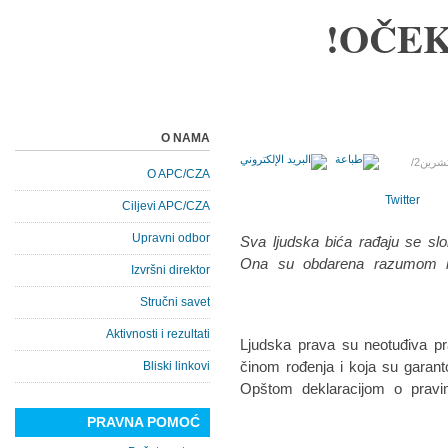
OČEK
O NAMA
12 تشرين2/
O APC/CZA
Twitter
Ciljevi APC/CZA
Upravni odbor
“Sva ljudska bića rađaju se sl
Ona su obdarena razumom i 
Izvršni direktor
Stručni savet
Aktivnosti i rezultati
Ljudska prava su neotuđiva p
činom rođenja i koja su gara
Bliski linkovi
Opštom deklaracijom o pravi
PRAVNA POMOĆ