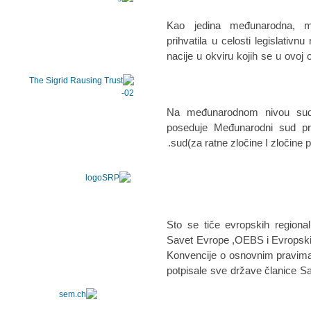
Kao jedina međunarodna, mult
prihvatila u celosti legislativ
nacije u okviru kojih se u ovoj 
Na međunarodnom nivou sudsk
poseduje Međunarodni sud pr
sud(za ratne zločine I zločine
Sto se tiče evropskih regional
Savet Evrope ,OEBS i Evropski
Konvencije o osnovnim pravima
potpisale sve države članice S