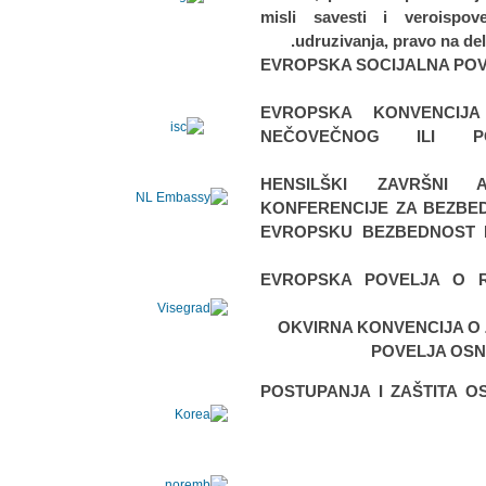
misli savesti i veroispove
udruzivanja, pravo na delo
2.EVROPSKA SOCIJALNA POVE
3.EVROPSKA KONVENCI
NEČOVEČNOG ILI PO
4.HENSILŠKI ZAVRŠNI
KONFERENCIJE ZA BEZBED
EVROPSKU BEZBEDNOST I
5.EVROPSKA POVELJA O R
POSTUPANJA I ZAŠTITA O