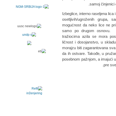
samoj činjenici 
Izbeglice, interno raseljena lica 
osetljivih/ugroženih grupa, 
mogućnost da neko lice ne prip
samo po drugom osnovu. Prem
tražiocima azila se mora post
ličnost i dosojanstvo, u sklad
morajzu biti zagarantovana sva
da ih ostvare. Takođe, u pruža
posebnom pažnjom, a imajući u v
pre sve