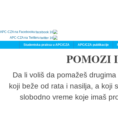
APC-CZA na Facebooku
APC-CZA na Twitteru
Studentska praksa u APC/CZA
APC/CZA publikacije
POMOZI 
Da li voliš da pomažeš drugima 
koji beže od rata i nasilja, a koji
slobodno vreme koje imaš pro