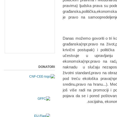
pravima) ljudska prava su pode
građanska,politička,ekonomska,s
je pravo na samoopredeljenj
Danas možemo govoriti o tri k
građanska(npr.pravo na život,
krivični postupak) i političk
učestvuje u upravljanj
ekonomska(npr.pravo na rad
naknadu u slučaju nezaposlen
DONATORI
životni standard,pravo na obrazo
pod treću ekološka prava(npr
sredinu,pravo na hranu...). M
još više radi na promociji i po
pojava da se i pored poštovanje
socijalna, ekonom