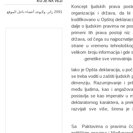
KO JE NA VEZI
Koncept ljudskih prava poste
2091 زائر، ولايوجد أعضاء داخل الموقع
organizacija i država, da b
kodifikovano u Opštoj deklarac
dalje o ljudskim pravima ne pos
primeni tih prava postoji niz
država, od čega su najpoznatije
strane u vremenu tehnološkog
velikom broju informacija i gde 
genetike sve verovatnija 
Iako je Opšta deklaracija, u po
se treba voditi u zaštiti ljudskih
dimenziju. Razumjevanje i pri
među ljudima, kao i angažovan
postavlja se kao imperativ u
deklaratornog karaktera, a pr
razvijali sve više, širena j
Sa Paktovima o pravima čov
političkim pravima i Međunarod