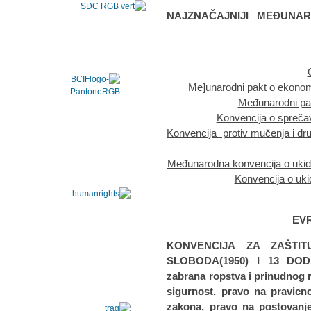
NAJZNAČAJNIJI MEĐUNA
Me]unarodni pakt o ekonom
Međunarodni pak
Konvencija o sprečav
Konvencija protiv mučenja i dr
Međunarodna konvencija o ukida
Konvencija o uki
EVR
1.KONVENCIJA ZA ZAŠT
SLOBODA(1950) I 13 DOD
zabrana ropstva i prinudnog 
sigurnost, pravo na pravicn
zakona, pravo na postovanje