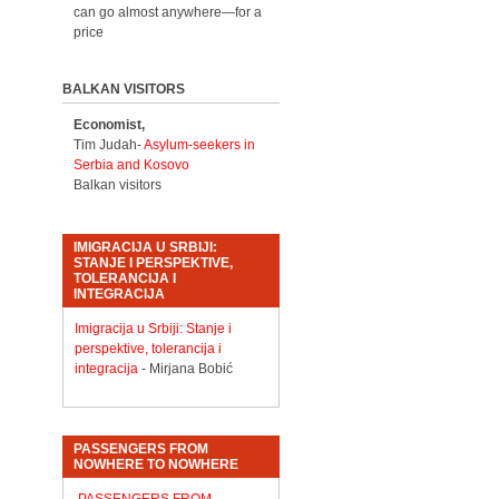
can go almost anywhere—for a
price
BALKAN VISITORS
Economist,
Tim Judah-
Asylum-seekers in
Serbia and Kosovo
Balkan visitors
IMIGRACIJA U SRBIJI:
STANJE I PERSPEKTIVE,
TOLERANCIJA I
INTEGRACIJA
Imigracija u Srbiji: Stanje i
perspektive, tolerancija i
integracija
- Mirjana Bobić
PASSENGERS FROM
NOWHERE TO NOWHERE