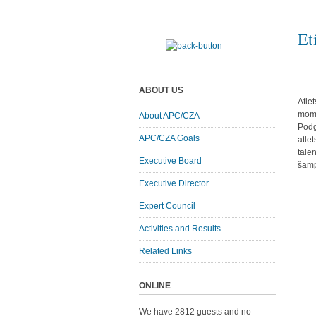
Et
ABOUT US
Atle
moma
About APC/CZA
Podg
APC/CZA Goals
atle
tale
Executive Board
šamp
Executive Director
Expert Council
Activities and Results
Related Links
ONLINE
We have 2812 guests and no