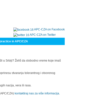
APC-CZA on Facebook
APC-CZA on Twitter
practice in APC/CZA
šli u Srbiji? Želiš da slobodno vreme koje imaš
oprinesu stvaranju tolerantnog i otvorenog
h nacija, vera ili rasa.
a (APC/CZA)
kontaktiraj nas za više informacija.