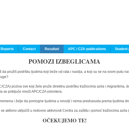
 Reports
Contact
Rezultati
APC / CZA publications
Student 
POMOZI IZBEGLICAMA
 da pružiš podršku ljudima koji beže od rata i nasilja, a koji su se na svom putu na
druge?
C/CZA) poziva sve koji žele pruže direktnu podršku tražiocima azila i migrantima, d
da se priključe mreži APC/CZA volontera.
vremena i želje da pomogne ljudima u nevolji i nema predrasuda prema ljudima drugi
e aktivno uključiš u redovne aktivnosti Centra za zaštitu i pomoć tražiocima azil
OČEKUJEMO TE!