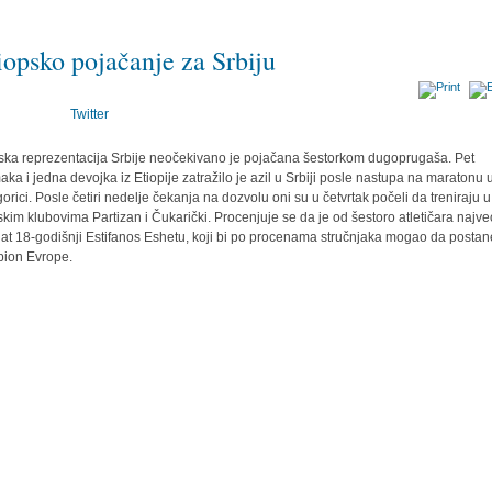
iopsko pojačanje za Srbiju
Twitter
tska reprezentacija Srbije neočekivano je pojačana šestorkom dugoprugaša. Pet
ka i jedna devojka iz Etiopije zatražilo je azil u Srbiji posle nastupa na maratonu 
orici. Posle četiri nedelje čekanja na dozvolu oni su u četvrtak počeli da treniraju u
tskim klubovima Partizan i Čukarički. Procenjuje se da je od šestoro atletičara najve
nat 18-godišnji Estifanos Eshetu, koji bi po procenama stručnjaka mogao da postan
ion Evrope.