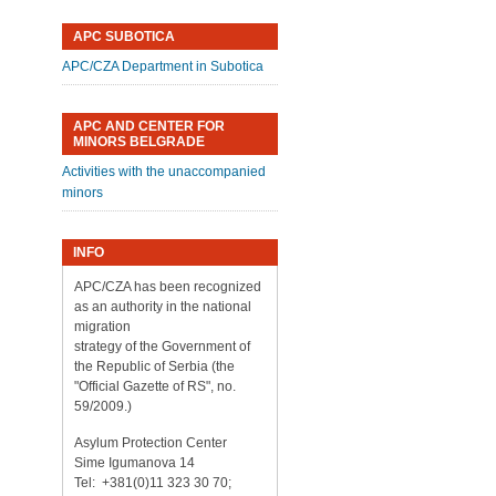
APC SUBOTICA
APC/CZA Department in Subotica
APC AND CENTER FOR
MINORS BELGRADE
Activities with the unaccompanied
minors
INFO
APC/CZA has been recognized
as an authority in the national
migration
strategy of the Government of
the Republic of Serbia (the
"Official Gazette of RS", no.
59/2009.)
Asylum Protection Center
Sime Igumanova 14
Tel: +381(0)11 323 30 70;