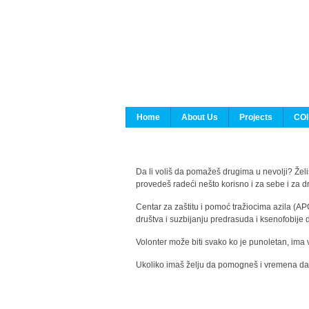
Home
About Us
Projects
COI
Da li voliš da pomažeš drugima u nevolji? Želiš
provedeš radeći nešto korisno i za sebe i za 
Centar za zaštitu i pomoć tražiocima azila (AP
društva i suzbijanju predrasuda i ksenofobije 
Volonter može biti svako ko je punoletan, ima 
Ukoliko imaš želju da pomogneš i vremena da s