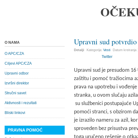
OČEK
Upravni sud potvrdio
O NAMA
Detalji
Kategorija:
Vesti
Datum kreiranja
O APC/CZA
Twitter
Ciljevi APC/CZA
Upravni sud je presudom 16 
Upravni odbor
zaštitu i pomoć tražiocima az
Izvršni direktor
prava na upotrebu i vođenje 
Stručni savet
stranka, u ovom slučaju azila
Aktivnosti i rezultati
su službenici postupajuće Up
pomoći stranci, s obzirom da
Bliski linkovi
je izrazilo nameru za azil, ko
sproveden bez prisustva prev
PRAVNA POMOĆ
toga uručeno rešenje o otkaz