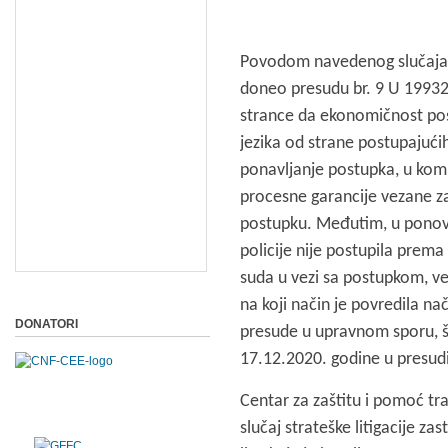
Povodom navedenog slučaja, 
doneo presudu br. 9 U 1993
strance da ekonomičnost po
jezika od strane postupajući
ponavljanje postupka, u kom 
procesne garancije vezane za
postupku. Međutim, u ponov
policije nije postupila pre
suda u vezi sa postupkom, ve
na koji način je povredila n
DONATORI
presude u upravnom sporu, 
17.12.2020. godine u presud
Centar za zaštitu i pomoć traž
slu
čaj strateške litigacije
zast