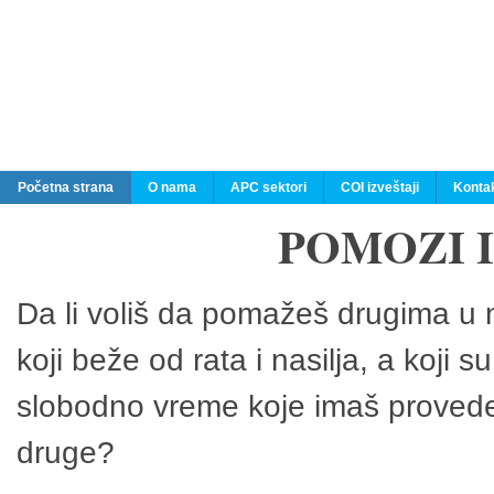
Početna strana
O nama
APC sektori
COI izveštaji
Konta
POMOZI 
Da li voliš da pomažeš drugima u n
koji beže od rata i nasilja, a koji 
slobodno vreme koje imaš provedeš
druge?