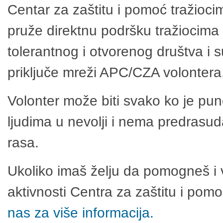
Centar za zaštitu i pomoć tražioci
pruže direktnu podršku tražiocima 
tolerantnog i otvorenog društva i 
priključe mreži APC/CZA volontera
Volonter može biti svako ko je pu
ljudima u nevolji i nema predrasuda
rasa.
Ukoliko imaš želju da pomogneš i 
aktivnosti Centra za zaštitu i po
nas za više informacija.