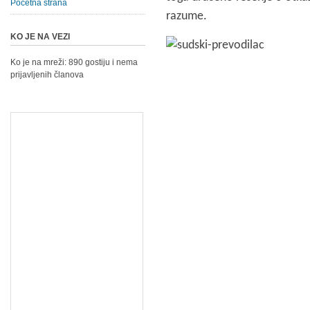
Početna strana
razume.
KO JE NA VEZI
Ko je na mreži: 890 gostiju i nema
prijavljenih članova