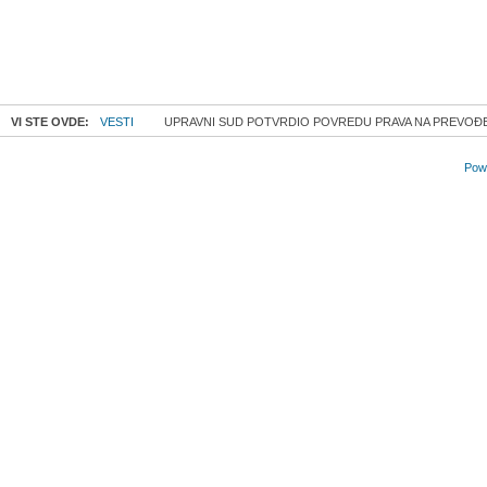
VI STE OVDE:
VESTI
UPRAVNI SUD POTVRDIO POVREDU PRAVA NA PREVOĐ
Powe