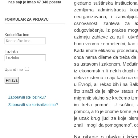
nas sajt je imao 47 348 poseta
gledamo suštinska institucion
zemljama administracija koj
neorganizovana, i zahvaljuj
FORMULAR ZA PRIJAVU
osnovanosti zahteva za az
odugovlačenje. Iz prakse mogu
Korisničko ime
uzimaju zahteve za azil i utvrđu
budu veoma kompetentni, kao i brz
Kada imate efikasnu proceduru, t
Lozinka
onda nema dileme da treba da os
sa ustavom i zakonom. Međutim, a
Upamti me
iz ekonomskih ili nekih drugih r
delovi sistema znaju kako da 
u Evropi, ali rekao bih i na Bal
što znači da je njihov status n
Zaboravili ste lozinku?
migranti; stalno se krećemo izm
im treba pomoći. U suštini, 
Zaboravili ste korisničko ime?
pomoći, a to je onome kome je u
je uzak krug ljudi za koje bism
znali i mogli da pomognemo”, ob
Na pitanje o ulasku i krše