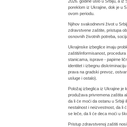
2026. godine ušlo u Srbiju, a iz 
poreklom iz Ukrajine, dok je u S
ovom periodu.
Njihov svakodnevni život u Srbi
zdravstvene zaštite, pristupa ob
osnovnih životnih potreba, socijal
Ukrajinske izbeglice imaju pro
zaštiti/informisanost, procedura 
stanicama, isprave - papirne li
identitet i izbegnu diskriminacij
prava na gradski prevoz, ostvar
usluge i ostalo).
Položaj izbeglica iz Ukrajine je 
produžava privremena zaštita ali 
da li će moći da ostanu u Srbiji i
nestalnost i neizvestnost, da li
se leče, da li će deca moći u šk
Pristup zdravstvenoj zaštiti no