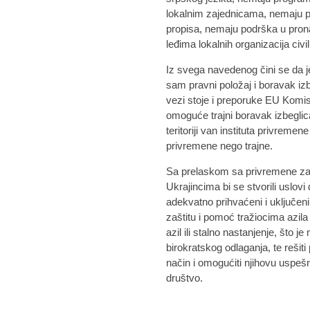
lokalnim zajednicama, nemaju 
propisa, nemaju podrška u prona
leđima lokalnih organizacija civi
Iz svega navedenog čini se da 
sam pravni položaj i boravak izbe
vezi stoje i preporuke EU Komi
omoguće trajni boravak izbeglic
teritoriji van instituta privremen
privremene nego trajne.
Sa prelaskom sa privremene zaštit
Ukrajincima bi se stvorili uslov
adekvatno prihvaćeni i uključen
zaštitu i pomoć tražiocima azil
azil ili stalno nastanjenje, što
birokratskog odlaganja, te rešiti
način i omogućiti njihovu uspešnu
društvo.