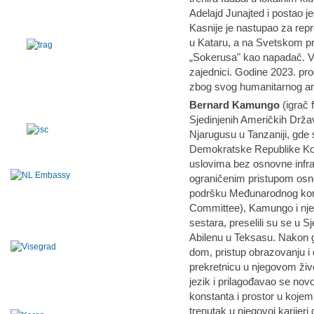
Adelajd Junajted i postao je
Kasnije je nastupao za rep
u Kataru, a na Svetskom p
„Sokerusa" kao napadač. V
zajednici. Godine 2023. pr
zbog svog humanitarnog 
Bernard Kamungo
(igrač 
Sjedinjenih Američkih Drž
Njarugusu u Tanzaniji, gde su
Demokratske Republike Kon
uslovima bez osnovne infra
ograničenim pristupom osn
podršku Međunarodnog komi
Committee), Kamungo i njego
sestara, preselili su se u S
Abilenu u Teksasu. Nakon go
dom, pristup obrazovanju i
prekretnicu u njegovom živo
jezik i prilagođavao se nov
konstanta i prostor u kojem 
trenutak u njegovoj karijeri