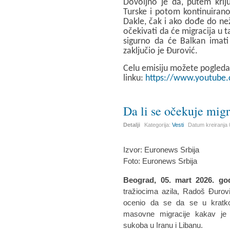
Dovoljno je da, putem kriju
Turske i potom kontinuirano
Dakle, čak i ako dođe do ne
očekivati da će migracija u t
sigurno da će Balkan imati 
zaključio je Đurović.
Celu emisiju možete pogleda
linku:
https://www.youtube
Da li se očekuje migr
Detalji
Kategorija:
Vesti
Datum kreiranja
Izvor: Euronews Srbija
Foto: Euronews Srbija
Beograd, 05. mart 2026. go
tražiocima azila, Radoš Đurov
ocenio da se da se u kratko
masovne migracije kakav je v
sukoba u Iranu i Libanu.