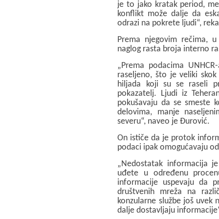
je to jako kratak period, m
konflikt može dalje da esk
odrazi na pokrete ljudi“, rek
Prema njegovim rečima, u
naglog rasta broja interno ra
„Prema podacima UNHCR-a, 
raseljeno, što je veliki sko
hiljada koji su se raseli 
pokazatelj. Ljudi iz Teher
pokušavaju da se smeste k
delovima, manje naseljen
severu“, naveo je Đurović.
On ističe da je protok inform
podaci ipak omogućavaju o
„Nedostatak informacija je
uđete u određenu procen
informacije uspevaju da p
društvenih mreža na različ
konzularne službe još uvek n
dalje dostavljaju informacije