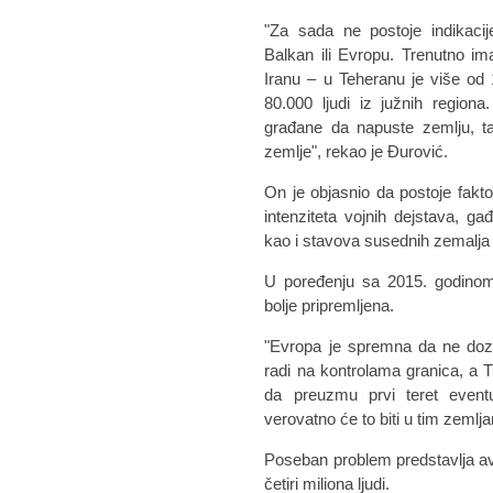
"Za sada ne postoje indikacij
Balkan ili Evropu. Trenutno i
Iranu – u Teheranu je više od 
80.000 ljudi iz južnih regiona
građane da napuste zemlju, t
zemlje", rekao je Đurović.
On je objasnio da postoje faktor
intenziteta vojnih dejstava, gađ
kao i stavova susednih zemalja
U poređenju sa 2015. godinom,
bolje pripremljena.
"Evropa je spremna da ne dozv
radi na kontrolama granica, a 
da preuzmu prvi teret eventu
verovatno će to biti u tim zemlj
Poseban problem predstavlja avg
četiri miliona ljudi.