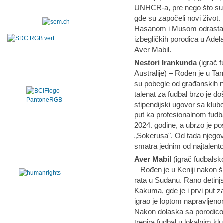
UNHCR-a, pre nego što su do
gde su započeli novi život
Hasanom i Musom odrastao 
izbegličkih porodica u Adela
Aver Mabil.
Nestori Irankunda
(igrač f
Australije) – Rođen je u Tan
su pobegle od građanskih n
talenat za fudbal brzo je d
stipendijski ugovor sa klu
put ka profesionalnom fudba
2024. godine, a ubrzo je pos
„Sokerusa". Od tada njegov
smatra jednim od najtalentov
Aver Mabil
(igrač fudbalsko
– Rođen je u Keniji nakon š
rata u Sudanu. Rano detinj
Kakuma, gde je i prvi put 
igrao je loptom napravljeno
Nakon dolaska sa porodicom
trenira fudbal u lokalnim k