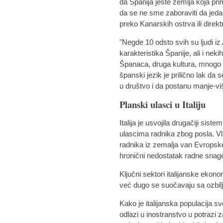
da Španija jeste zemlja koja prim
da se ne sme zaboraviti da jeda
preko Kanarskih ostrva ili direk
"Negde 10 odsto svih su ljudi iz 
karakteristika Španije, ali i nek
Španaca, druga kultura, mnogo top
španski jezik je prilično lak d
u društvo i da postanu manje-viš
Planski ulasci u Italiju
Italija je usvojila drugačiji sis
ulascima radnika zbog posla. Vl
radnika iz zemalja van Evropske
hronični nedostatak radne snage
Ključni sektori italijanske ekono
već dugo se suočavaju sa ozbil
Kako je italijanska populacija sve
odlazi u inostranstvo u potrazi 