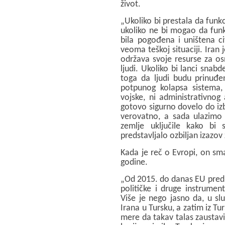
život.
„Ukoliko bi prestala da funkc
ukoliko ne bi mogao da funkc
bila pogođena i uništena ci
veoma teškoj situaciji. Iran
održava svoje resurse za os
ljudi. Ukoliko bi lanci snabd
toga da ljudi budu prinuđe
potpunog kolapsa sistema, š
vojske, ni administrativnog 
gotovo sigurno dovelo do izb
verovatno, a sada ulazimo 
zemlje uključile kako bi s
predstavljalo ozbiljan izazov 
Kada je reč o Evropi, on sma
godine.
„Od 2015. do danas EU predu
političke i druge instrumen
Više je nego jasno da, u sl
Irana u Tursku, a zatim iz T
mere da takav talas zaustavi,