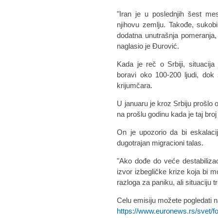
"Iran je u poslednjih šest me
njihovu zemlju. Takođe, sukob
dodatna unutrašnja pomeranja, ali
naglasio je Đurović.
Kada je reč o Srbiji, situacija
boravi oko 100-200 ljudi, do
krijumčara.
U januaru je kroz Srbiju prošlo 
na prošlu godinu kada je taj bro
On je upozorio da bi eskalaci
dugotrajan migracioni talas.
"Ako dođe do veće destabilizac
izvor izbegličke krize koja bi 
razloga za paniku, ali situaciju t
Celu emisiju možete pogledati n
https://www.euronews.rs/svet/f