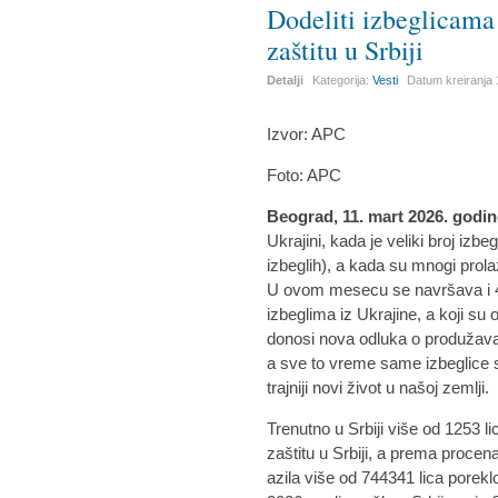
Dodeliti izbeglicama 
zaštitu u Srbiji
Detalji
Kategorija:
Vesti
Datum kreiranja
Izvor: APC
Foto: APC
Beograd, 11. mart 2026. godi
Ukrajini, kada je veliki broj izb
izbeglih), a kada su mnogi prola
U ovom mesecu se navršava i 4 
izbeglima iz Ukrajine, a koji su 
donosi nova odluka o produžavan
a sve to vreme same izbeglice 
trajniji novi život u našoj zemlji.
Trenutno u Srbiji više od 1253 l
zaštitu u Srbiji, a prema proce
azila više od 744341 lica porekl