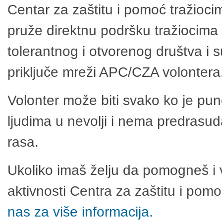
Centar za zaštitu i pomoć tražioci
pruže direktnu podršku tražiocima 
tolerantnog i otvorenog društva i 
priključe mreži APC/CZA volontera
Volonter može biti svako ko je pu
ljudima u nevolji i nema predrasuda
rasa.
Ukoliko imaš želju da pomogneš i 
aktivnosti Centra za zaštitu i po
nas za više informacija.