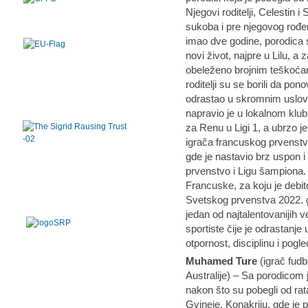
Njegovi roditelji, Celestin 
sukoba i pre njegovog rođe
imao dve godine, porodica 
novi život, najpre u Lilu, a
obeleženo brojnim teškoća
roditelji su se borili da po
odrastao u skromnim uslovi
napravio je u lokalnom klu
za Renu u Ligi 1, a ubrzo je
igrača francuskog prvenstv
gde je nastavio brz uspon i 
prvenstvo i Ligu šampiona. 
Francuske, za koju je debito
Svetskog prvenstva 2022. 
jedan od najtalentovanijih v
sportiste čije je odrastanje
otpornost, disciplinu i pogle
Muhamed Ture
(igrač fudb
Australije) – Sa porodicom 
nakon što su pobegli od rat
Gvineje, Konakriju, gde je