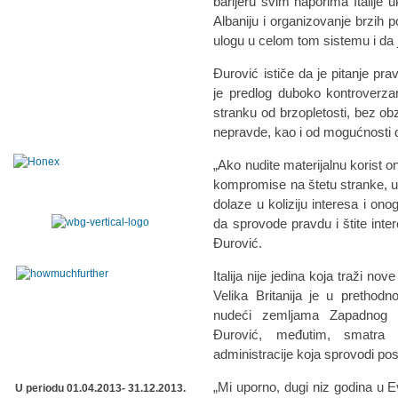
barijeru svim naporima Italije 
Albaniju i organizovanje brzih 
ulogu u celom tom sistemu i da 
Đurović ističe da je pitanje pra
je predlog duboko kontroverzan
stranku od brzopletosti, bez obzi
nepravde, kao i od mogućnosti da
„Ako nudite materijalnu korist 
kompromise na štetu stranke, u
dolaze u koliziju interesa i onog
da sprovode pravdu i štite inter
Đurović.
Italija nije jedina koja traži n
Velika Britanija je u prethod
nudeći zemljama Zapadnog Ba
Đurović, međutim, smatra 
administracije koja sprovodi pos
„Mi uporno, dugi niz godina u E
U periodu 01.04.2013- 31.12.2013.