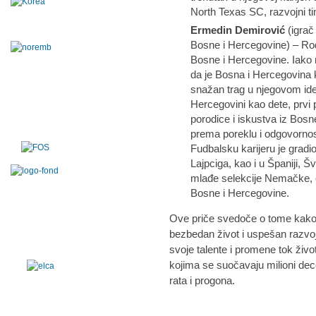
North Texas SC, razvojni t
Ermedin Demirović
(igrač
Bosne i Hercegovine) – Ro
Bosne i Hercegovine. Iako ni
da je Bosna i Hercegovina 
snažan trag u njegovom ide
Hercegovini kao dete, prvi 
porodice i iskustva iz Bosn
prema poreklu i odgovornos
Fudbalsku karijeru je gra
Lajpciga, kao i u Španiji,
mlađe selekcije Nemačke, o
Bosne i Hercegovine.
Ove priče svedoče o tome kako je
bezbedan život i uspešan razvoj
svoje talente i promene tok živ
kojima se suočavaju milioni de
rata i progona.