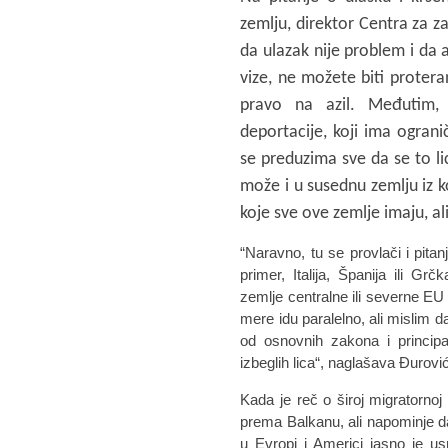
zemlju, direktor Centra za z
da ulazak nije problem i da a
vize, ne možete biti protera
pravo na azil. Međutim, 
deportacije, koji ima ogran
se preduzima sve da se to li
može i u susednu zemlju iz ko
koje sve ove zemlje imaju, ali
“Naravno, tu se provlači i pitan
primer, Italija, Španija ili G
zemlje centralne ili severne E
mere idu paralelno, ali mislim 
od osnovnih zakona i principa
izbeglih lica“, naglašava Đurovi
Kada je reč o široj migratornoj
prema Balkanu, ali napominje da
u Evropi i Americi jasno je us