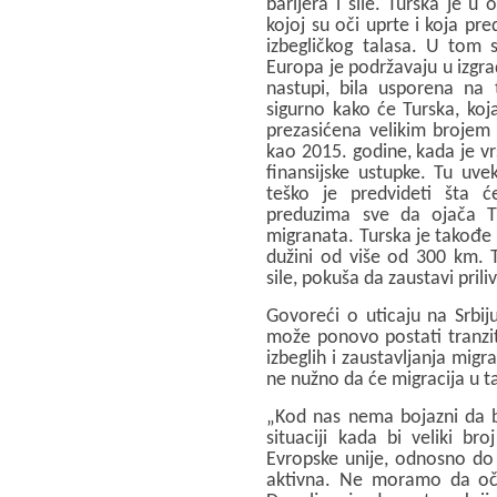
barijera i sile. Turska je 
kojoj su oči uprte i koja pre
izbegličkog talasa. U tom 
Europa je podržavaju u izgrad
nastupi, bila usporena na t
sigurno kako će Turska, koj
prezasićena velikim brojem lj
kao 2015. godine, kada je vrš
finansijske ustupke. Tu uvek
teško je predvideti šta ć
preduzima sve da ojača Tur
migranata. Turska je takođe
dužini od više od 300 km. 
sile, pokuša da zaustavi priliv
Govoreći o uticaju na Srbij
može ponovo postati tranzit
izbeglih i zaustavljanja migr
ne nužno da će migracija u t
„Kod nas nema bojazni da bi
situaciji kada bi veliki br
Evropske unije, odnosno do 
aktivna. Ne moramo da oč