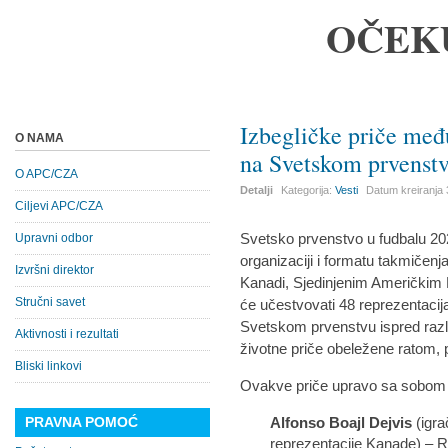
OČEK
Izbegličke priče međ
O NAMA
na Svetskom prvenst
O APC/CZA
Detalji
Kategorija:
Vesti
Datum kreiranja
Ciljevi APC/CZA
Svetsko prvenstvo u fudbalu 202
Upravni odbor
organizaciji i formatu takmičenja.
Izvršni direktor
Kanadi, Sjedinjenim Američkim 
Stručni savet
će učestvovati 48 reprezentacij
Svetskom prvenstvu ispred različ
Aktivnosti i rezultati
životne priče obeležene ratom, 
Bliski linkovi
Ovakve priče upravo sa sobom n
PRAVNA POMOĆ
Alfonso Boajl Dejvis
(igra
reprezentacije Kanade) – 