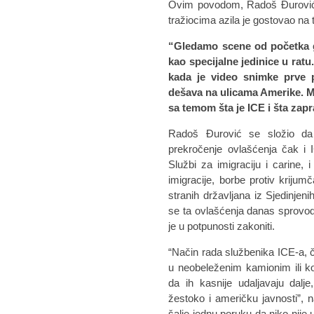
Ovim povodom, Radoš Đurović, 
tražiocima azila je gostovao na t
“Gledamo scene od početka g
kao specijalne jedinice u rat
kada je video snimke prve p
dešava na ulicama Amerike. Mo
sa temom šta je ICE i šta za
Radoš Đurović se složio da 
prekročenje ovlašćenja čak i
Službi za imigraciju i carine, 
imigracije, borbe protiv krijumč
stranih državljana iz Sjedinje
se ta ovlašćenja danas sprovode 
je u potpunosti zakoniti.
“Način rada službenika ICE-a, če
u neobeleženim kamionim ili ko
da ih kasnije udaljavaju dalj
žestoko i američku javnosti”, 
šalje jednu poruku da niko nije 