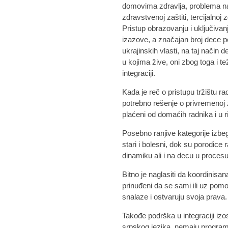
domovima zdravlja, problema n
zdravstvenoj zaštiti, tercijalnoj
Pristup obrazovanju i uključiva
izazove, a značajan broj dece p
ukrajinskih vlasti, na taj način
u kojima žive, oni zbog toga i tež
integraciji.
Kada je reč o pristupu tržištu r
potrebno rešenje o privremenoj z
plaćeni od domaćih radnika i u r
Posebno ranjive kategorije izbe
stari i bolesni, dok su porodice
dinamiku ali i na decu u procesu
Bitno je naglasiti da koordinisan
prinuđeni da se sami ili uz pomo
snalaze i ostvaruju svoja prava.
Takođe podrška u integraciji iz
srpskog jezika, nemaju program