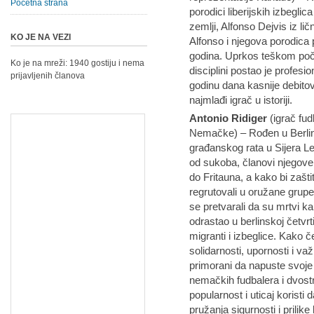
Početna strana
porodici liberijskih izbegli
zemlji, Alfonso Dejvis iz lič
KO JE NA VEZI
Alfonso i njegova porodica 
godina. Uprkos teškom poče
Ko je na mreži: 1940 gostiju i nema
disciplini postao je profes
prijavljenih članova
godinu dana kasnije debitov
najmlađi igrač u istoriji.
Antonio Ridiger
(igrač fud
Nemačke) – Rođen u Berlin
građanskog rata u Sijera L
od sukoba, članovi njegove
do Fritauna, a kako bi zaštit
regrutovali u oružane grupe
se pretvarali da su mrtvi kak
odrastao u berlinskoj četvrti
migranti i izbeglice. Kako č
solidarnosti, upornosti i važ
primorani da napuste svoje
nemačkih fudbalera i dvost
popularnost i uticaj koristi 
pružanja sigurnosti i prilike