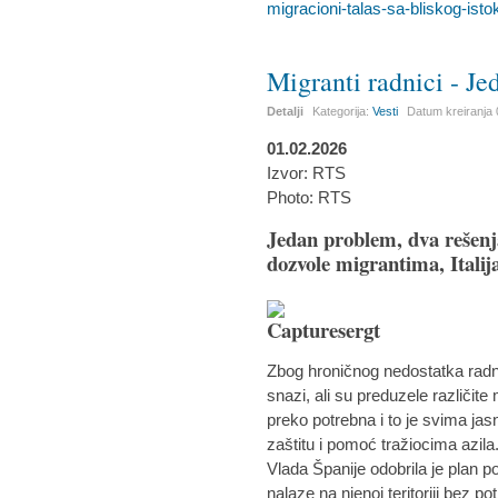
migracioni-talas-sa-bliskog-isto
Migranti radnici - Je
Detalji
Kategorija:
Vesti
Datum kreiranja
01.02.2026
Izvor: RTS
Photo: RTS
Jedan problem, dva rešenj
dozvole migrantima, Italij
Zbog hroničnog nedostatka radnik
snazi, ali su preduzele različite 
preko potrebna i to je svima ja
zaštitu i pomoć tražiocima azila
Vlada Španije odobrila je plan p
nalaze na njenoj teritoriji bez p