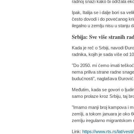
radnoj snazi kako bi održala ek
Ipak, Italija se i dalje bori sa v
često dovodi i do povećanog krim
ilegalno u zemlju nisu u stanju 
Srbija: Sve više stranih r
Kada je reč o Srbiji, navodi Đurov
radnika, kojih je sada više od 10
"Do 2050. mi ćemo imati teškoć
nema priliva strane radne snage
budućnosti", naglašava Đurović
Međutim, kada se govori o ljudima
samo prolaze kroz Srbiju, taj bro
"Imamo manji broj kampova i mo
zemlji, a tokom januara je oko 
zemlju iregularno migrantskom r
Link:
https://www.rts.rs/lat/vesti