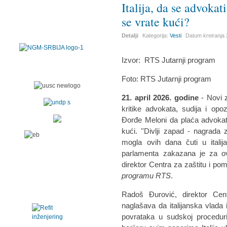
Italija, da se advoka
se vrate kući?
Detalji
Kategorija:
Vesti
Datum kreiranja
Izvor:
RTS Jutarnji program
Foto: RTS Jutarnji program
21. april 2026. godine
- Novi 
kritike advokata, sudija i opozi
Đorđe Meloni da plaća advokat
kući. ''Divlji zapad - nagrada
mogla ovih dana čuti u itali
parlamenta zakazana je za o
direktor Centra za zaštitu i po
programu RTS
.
Radoš Đurović, direktor Cen
naglašava da italijanska vlad
povrataka u sudskoj proceduri