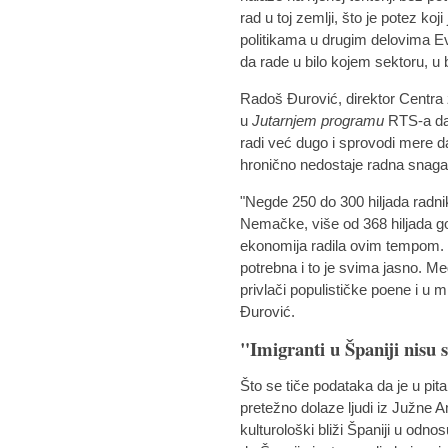
rad u toj zemlji, što je potez ko
politikama u drugim delovima Ev
da rade u bilo kojem sektoru, u 
Radoš Đurović, direktor Centra z
u
Jutarnjem programu
RTS-a da 
radi već dugo i sprovodi mere da 
hronično nedostaje radna snaga
"Negde 250 do 300 hiljada radni
Nemačke, više od 368 hiljada go
ekonomija radila ovim tempom. Im
potrebna i to je svima jasno. Me
privlači populističke poene i u
Đurović.
"Imigranti u Španiji nisu
Što se tiče podataka da je u pita
pretežno dolaze ljudi iz Južne A
kulturološki bliži Španiji u odn