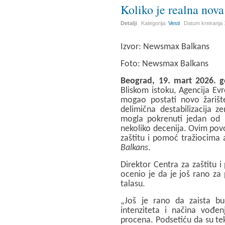
Koliko je realna nova
Detalji
Kategorija:
Vesti
Datum kreiranja
Izvor: Newsmax Balkans
Foto:
Newsmax Balkans
Beograd, 19. mart 2026. 
Bliskom istoku, Agencija Evr
mogao postati novo žarišt
delimična destabilizacija 
mogla pokrenuti jedan od na
nekoliko decenija. Ovim pov
zaštitu i pomoć tražiocima a
Balkans
.
Direktor Centra za zaštitu 
ocenio je da je još rano z
talasu.
„Još je rano da zaista b
intenziteta i načina vođe
procena. Podsetiću da su te