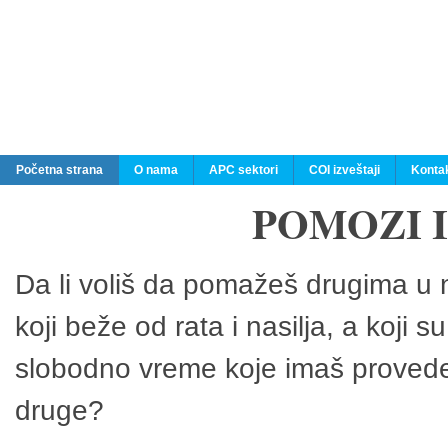
Početna strana
O nama
APC sektori
COI izveštaji
Konta
POMOZI 
Da li voliš da pomažeš drugima u n
koji beže od rata i nasilja, a koji 
slobodno vreme koje imaš provedeš
druge?