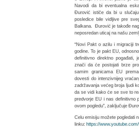
Navodi da bi eventualna eska
Đurović ističe da bi u slučaju
posledice bile vidljive pre s
Balkana. Đurović je takođe nagla
neposredan uticaj na našu zeml
“Novi Pakt o azilu i migraciji
godine. To je pakt EU, odnosno 
definitivno direktno pogađat
znači da će postojati brze pr
samim granicama EU prema
dovesti do intenzivnijeg vraćanj
zadržavanja većeg broja ljudi k
da se vidi kako će se sve to rea
predvorje EU i nas definitivn
ovom pogledu”, zaključuje Đuro
Celu emisiju možete pogledati 
linku:
https://www.youtube.co