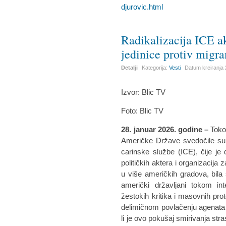
djurovic.html
Radikalizacija ICE ak
jedinice protiv migr
Detalji
Kategorija:
Vesti
Datum kreiranja
Izvor: Blic TV
Foto: Blic TV
28. januar 2026. godine
–
Toko
Američke Države svedočile su p
carinske službe (ICE), čije je 
političkih aktera i organizacij
u više američkih gradova, bila 
američki državljani tokom int
žestokih kritika i masovnih pr
delimičnom povlačenju agenata I
li je ovo pokušaj smirivanja stras