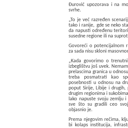
Đurović upozorava i na mo
svrhe.
„To je već razređen scenarij,
tako i ranije, gde se neko st
da napusti određenu teritorij
susedne regione ili na suprot
Govoreći o potencijalnom ra
za sada nisu skloni masovno
„Kada govorimo o trenutn
izbeglištvu još uvek. Nema
prelascima granica u odnosu
treba posmatrati kao spe
posebnosti u odnosu na drug
poput Sirije, Libije i drugih
drugim regionima i sukobima.
lako napuste svoju zemlju i
sve što su gradili ceo svoj
objasnio je.
Prema njegovim rečima, ključ
bi kolaps institucija, infr