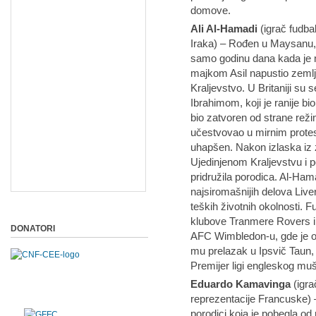
domove.
Ali Al-Hamadi
(igrač fudba
Iraka) – Rođen u Maysanu, 
samo godinu dana kada je n
majkom Asil napustio zemlj
Kraljevstvo. U Britaniji su
Ibrahimom, koji je ranije b
bio zatvoren od strane re
učestvovao u mirnim protest
uhapšen. Nakon izlaska iz z
Ujedinjenom Kraljevstvu i p
pridružila porodica. Al-Ham
najsiromašnijih delova Live
teških životnih okolnosti. 
klubove Tranmere Rovers i S
DONATORI
AFC Wimbledon-u, gde je os
mu prelazak u Ipsvič Taun, g
Premijer ligi engleskog mu
Eduardo Kamavinga
(igra
reprezentacije Francuske) 
porodici koja je pobegla o