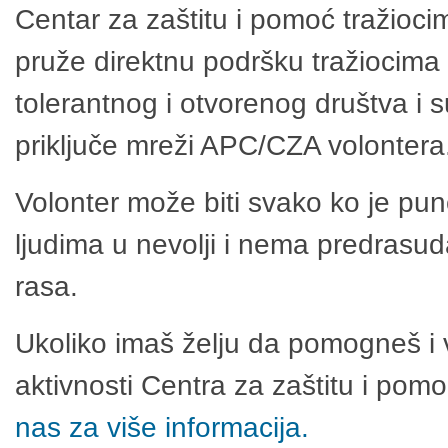
Centar za zaštitu i pomoć tražioci
pruže direktnu podršku tražiocima 
tolerantnog i otvorenog društva i 
priključe mreži APC/CZA volontera
Volonter može biti svako ko je pu
ljudima u nevolji i nema predrasuda
rasa.
Ukoliko imaš želju da pomogneš i 
aktivnosti Centra za zaštitu i po
nas za više informacija.