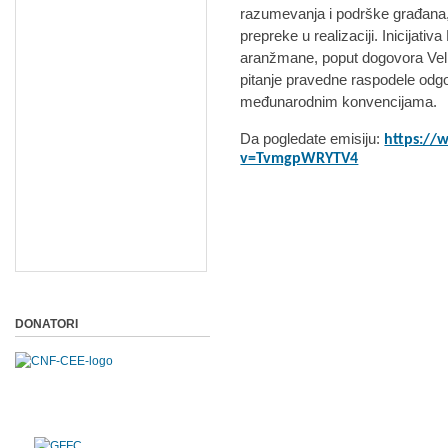
razumevanja i podrške građana,
prepreke u realizaciji. Inicija
aranžmane, poput dogovora Veli
pitanje pravedne raspodele odgov
međunarodnim konvencijama.
Da pogledate emisiju:
https://
v=TvmgpWRYTV4
DONATORI