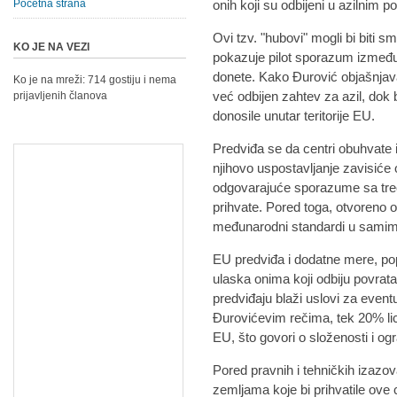
Početna strana
onih koji su odbijeni u azilnim 
Ovi tzv. "hubovi" mogli bi biti 
KO JE NA VEZI
pokazuje pilot sporazum između I
donete. Kako Đurović objašnjava,
Ko je na mreži: 714 gostiju i nema
već odbijen zahtev za azil, dok 
prijavljenih članova
donosile unutar teritorije EU.
Predviđa se da centri obuhvate i 
njihovo uspostavljanje zavisiće 
odgovarajuće sporazume sa treć
prihvate. Pored toga, otvoreno o
međunarodni standardi u samim
EU predviđa i dodatne mere, p
ulaska onima koji odbiju povrata
predviđaju blaži uslovi za event
Đurovićevim rečima, tek 20% lic
EU, što govori o složenosti i og
Pored pravnih i tehničkih izazova
zemljama koje bi prihvatile ove