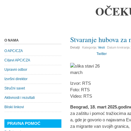
OČEK
Stvaranje hubova za
O NAMA
Detalji
Kategorija:
Vesti
Datum kreiranja
O APC/CZA
Twitter
Ciljevi APC/CZA
Upravni odbor
Izvršni direktor
Izvor: RTS
Stručni savet
Foto: RTS
Video: RTS
Aktivnosti i rezultati
Beograd, 18. mart 2025.godin
Bliski linkovi
za zaštitu i pomoć tražiocima a
a, gde je govorio o najavama Ev
PRAVNA POMOĆ
za migrante van svojih granica