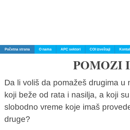
Početna strana
O nama
APC sektori
COI izveštaji
Konta
POMOZI 
Da li voliš da pomažeš drugima u n
koji beže od rata i nasilja, a koji 
slobodno vreme koje imaš provedeš
druge?