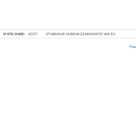
VI STE OVDE:
VESTI
STVARANJE HUBOVA ZA MIGRANTE VAN EU
Powe