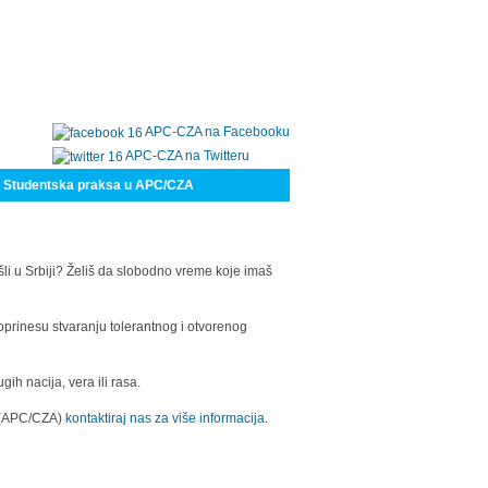
APC-CZA na Facebooku
APC-CZA na Twitteru
Studentska praksa u APC/CZA
šli u Srbiji? Želiš da slobodno vreme koje imaš
oprinesu stvaranju tolerantnog i otvorenog
h nacija, vera ili rasa.
a (APC/CZA)
kontaktiraj nas za više informacija.