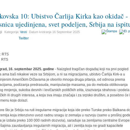
kovska 10: Ubistvo Čarlija Kirka kao okidač -
snica ujedinjena, svet podeljen, Srbija na ispit
ji
Kategorija:
Vesti
Datum kreiranja
16 Septembar 2025
Twitter
r: RTS
: RTS
rad, 16. septembar 2025. godine
- Naizgled tragičan događaj koji na prvi pogled
 ama baš nikakve veze sa Srbijom, a ni sa migracijama, ubistvo Čarlija Kirk-a u
injenim Američkim Državama je otvorilo mnoga druga pitanja, od odnosa prema
acijama, podizanja predrasuda, manipulacije masama, pa do metoda oblikovanja
og mnjenja, sukoba desnih i levičarskih političkih elita, izazivanja strahova i podela
tičkih ili drugih interesa, a koja sva imaju značaja i za srpsko društvo, a posebno će 
emenu koje dolazi.
pre što je Srbija na ruti iregularne migracije koja ide preko Turske preko Balkana d
i zemlja koja intenzivno uvozi radnu snagu iz zemalja u razvoju (samo u prošloj godi
ja je izdala preko 100 000 radnih dozvola), sarađuje sa zemljama centralne Evrope
šajima zaustavljanja iregularnih migracija, ali i zemlja koja ne gradi kapacitete