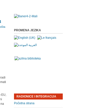
u
PROMENA JEZIKA
 radi
imati
o EU,
RADIONICE I INTEGRACIJA
ni
Početna strana
 na