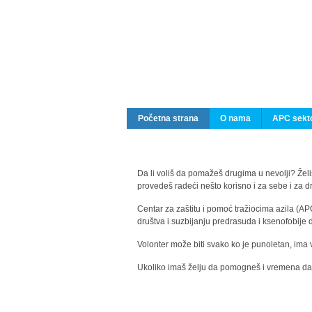
Početna strana
O nama
APC sekto
Da li voliš da pomažeš drugima u nevolji? Želiš
provedeš radeći nešto korisno i za sebe i za 
Centar za zaštitu i pomoć tražiocima azila (AP
društva i suzbijanju predrasuda i ksenofobije 
Volonter može biti svako ko je punoletan, ima 
Ukoliko imaš želju da pomogneš i vremena da s