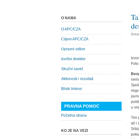
Ta
O NAMA
de
O APC/CZA
Detal
Ciljevi APC/CZA
Upravni odbor
Izvo
Izvršni direktor
Foto
Stručni savet
Beog
Aktivnosti i rezultati
nema
Sjed
Bliski linkovi
migr
javn
poli
PRAVNA POMOĆ
u vr
Početna strana
Tim 
ali 
Srbi
KO JE NA VEZI
poku