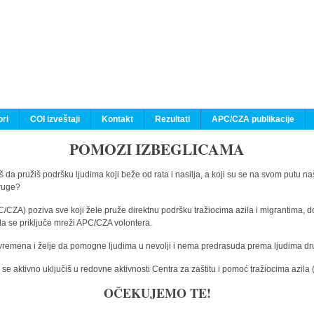
ri
COI izveštaji
Kontakt
Rezultati
APC/CZA publikacije
POMOZI IZBEGLICAMA
 da pružiš podršku ljudima koji beže od rata i nasilja, a koji su se na svom putu na
druge?
C/CZA) poziva sve koji žele pruže direktnu podršku tražiocima azila i migrantima, d
da se priključe mreži APC/CZA volontera.
vremena i želje da pomogne ljudima u nevolji i nema predrasuda prema ljudima drugi
e aktivno uključiš u redovne aktivnosti Centra za zaštitu i pomoć tražiocima azil
OČEKUJEMO TE!