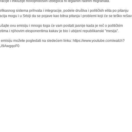
gracije i inkluzije novopridošlih izbeglica ni legalnih radnih migranata.
efikasnog sistema prihvata i integracije, podele društva i političkih elita po pitanju
acija mogu i u Srbiji da se pojave kao bitna pitanja i problemi koji će se teško rešava
ušajte ovu emisiju i mnogo toga će vam postati jasnije kada je reč o političkim
etima i njihovim eksponentima kakav je bio i ubijeni republikanski "mesija".
 emisiju možete pogledati na sledećem linku: https://www.youtube.com/watch?
3U9AwgqoF0