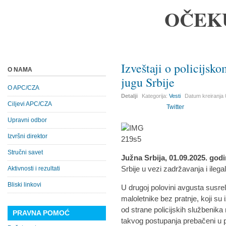
OČEK
Izveštaji o policijsk
O NAMA
jugu Srbije
O APC/CZA
Detalji
Kategorija:
Vesti
Datum kreiranja
Ciljevi APC/CZA
Twitter
Upravni odbor
Izvršni direktor
Stručni savet
Južna Srbija, 01.09.2025. god
Srbije u vezi zadržavanja i ilega
Aktivnosti i rezultati
Bliski linkovi
U drugoj polovini avgusta susrel
maloletnike bez pratnje, koji su i
od strane policijskih službenika
PRAVNA POMOĆ
takvog postupanja prebačeni u 