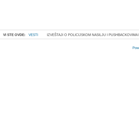
VI STE OVDE:
VESTI
IZVEŠTAJI O POLICIJSKOM NASILJU I PUSHBACKOVIMA 
Powe