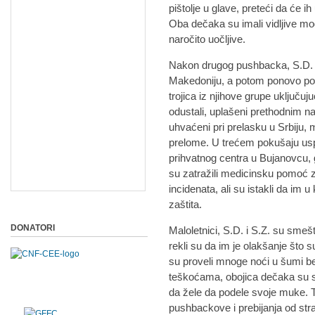
pištolje u glave, preteći da će i
Oba dečaka su imali vidljive mod
naročito uočljive.
Nakon drugog pushbacka, S.D. i
Makedoniju, a potom ponovo pok
trojica iz njihove grupe uključuju
odustali, uplašeni prethodnim na
uhvaćeni pri prelasku u Srbiju, m
prelome. U trećem pokušaju uspeš
prihvatnog centra u Bujanovcu, 
su zatražili medicinsku pomoć 
incidenata, ali su istakli da im
zaštita.
DONATORI
Maloletnici, S.D. i S.Z. su smeš
rekli su da im je olakšanje što
su proveli mnoge noći u šumi bez
teškoćama, obojica dečaka su 
da žele da podele svoje muke. 
pushbackove i prebijanja od strane