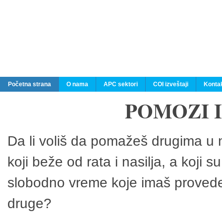
Početna strana
O nama
APC sektori
COI izveštaji
Konta
POMOZI 
Da li voliš da pomažeš drugima u n
koji beže od rata i nasilja, a koji 
slobodno vreme koje imaš provedeš
druge?