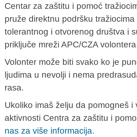
Centar za zaštitu i pomoć tražioci
pruže direktnu podršku tražiocima 
tolerantnog i otvorenog društva i 
priključe mreži APC/CZA volontera
Volonter može biti svako ko je pu
ljudima u nevolji i nema predrasuda
rasa.
Ukoliko imaš želju da pomogneš i 
aktivnosti Centra za zaštitu i po
nas za više informacija.