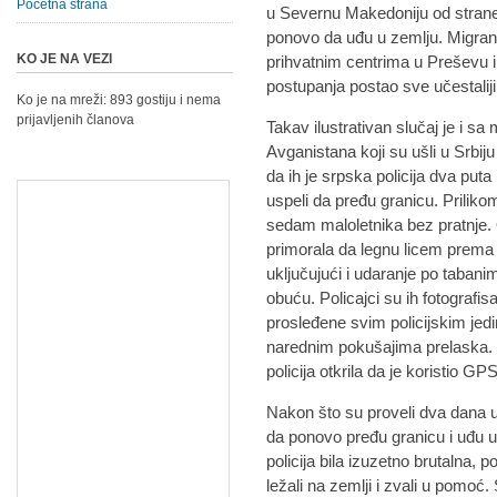
Početna strana
u Severnu Makedoniju od strane
ponovo da uđu u zemlju. Migranti
KO JE NA VEZI
prihvatnim centrima u Preševu 
postupanja postao sve učestaliji
Ko je na mreži: 893 gostiju i nema
prijavljenih članova
Takav ilustrativan slučaj je i sa
Avganistana koji su ušli u Srbij
da ih je srpska policija dva pu
uspeli da pređu granicu. Priliko
sedam maloletnika bez pratnje. Op
primorala da legnu licem prema 
uključujući i udaranje po tabani
obuću. Policajci su ih fotografisal
prosleđene svim policijskim jedi
narednim pokušajima prelaska. T
policija otkrila da je koristio GP
Nakon što su proveli dva dana u
da ponovo pređu granicu i uđu u 
policija bila izuzetno brutalna,
ležali na zemlji i zvali u pomoć. 