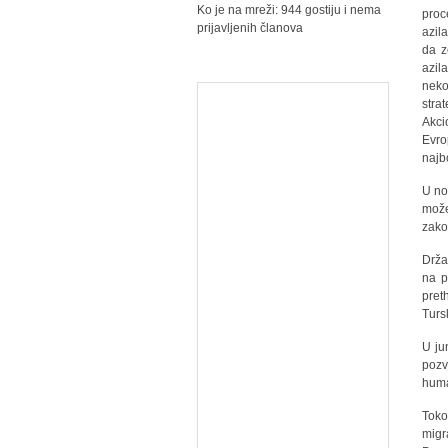
Ko je na mreži: 944 gostiju i nema
proc
prijavljenih članova
azil
da z
azila
neko
stra
Akci
Evro
najb
U no
može
zako
Drža
na p
pret
Turs
U ju
pozv
huma
Toko
migr