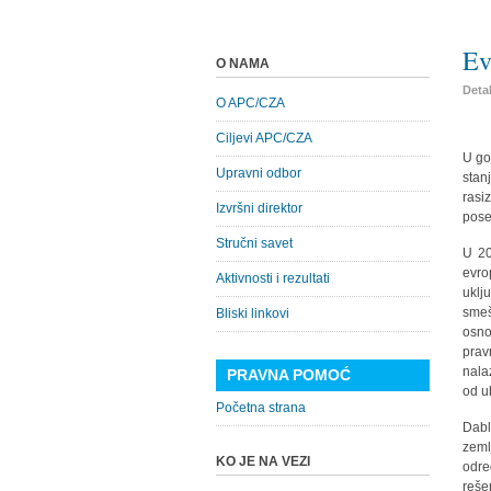
Ev
O NAMA
Detal
O APC/CZA
Ciljevi APC/CZA
U go
Upravni odbor
stan
rasi
Izvršni direktor
pose
Stručni savet
U 20
evro
Aktivnosti i rezultati
uklj
smeš
Bliski linkovi
osno
prav
nala
PRAVNA POMOĆ
od u
Početna strana
Dabl
zeml
KO JE NA VEZI
odre
reše