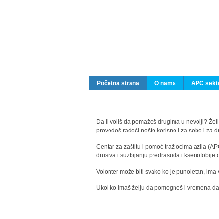
Početna strana
O nama
APC sekto
Da li voliš da pomažeš drugima u nevolji? Želiš
provedeš radeći nešto korisno i za sebe i za 
Centar za zaštitu i pomoć tražiocima azila (AP
društva i suzbijanju predrasuda i ksenofobije 
Volonter može biti svako ko je punoletan, ima 
Ukoliko imaš želju da pomogneš i vremena da s