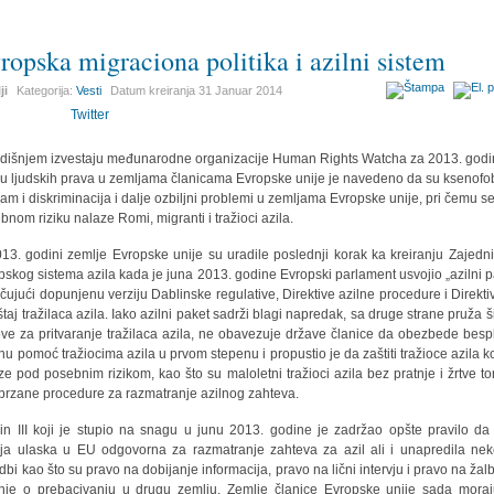
ropska migraciona politika i azilni sistem
ji
Kategorija:
Vesti
Datum kreiranja
31 Januar 2014
Twitter
dišnjem izvestaju međunarodne organizacije Human Rights Watcha za 2013. godi
ju ljudskih prava u zemljama članicama Evropske unije je navedeno da su ksenofob
zam i diskriminacija i dalje ozbiljni problemi u zemljama Evropske unije, pri čemu s
bnom riziku nalaze Romi, migranti i tražioci azila.
13. godini zemlje Evropske unije su uradile poslednji korak ka kreiranju Zajedn
pskog sistema azila kada je juna 2013. godine Evropski parlament usvojio „azilni p
učujući dopunjenu verziju Dablinske regulative, Direktive azilne procedure i Direkti
taj tražilaca azila. Iako azilni paket sadrži blagi napredak, sa druge strane pruža š
ve za pritvaranje tražilaca azila, ne obavezuje države članice da obezbede besp
nu pomoć tražiocima azila u prvom stepenu i propustio je da zaštiti tražioce azila ko
ze pod posebnim rizikom, kao što su maloletni tražioci azila bez pratnje i žrtve tor
brzane procedure za razmatranje azilnog zahteva.
in III koji je stupio na snagu u junu 2013. godine je zadržao opšte pravilo da
ja ulaska u EU odgovorna za razmatranje zahteva za azil ali i unapredila ne
dbi kao što su pravo na dobijanje informacija, pravo na lični intervju i pravo na žal
nje o prebacivanju u drugu zemlju. Zemlje članice Evropske unije sada mora