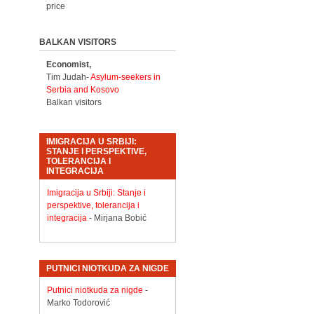
price
BALKAN VISITORS
Economist,
Tim Judah-
Asylum-seekers in
Serbia and Kosovo
Balkan visitors
IMIGRACIJA U SRBIJI:
STANJE I PERSPEKTIVE,
TOLERANCIJA I
INTEGRACIJA
Imigracija u Srbiji: Stanje i
perspektive, tolerancija i
integracija
- Mirjana Bobić
PUTNICI NIOTKUDA ZA NIGDE
Putnici niotkuda za nigde
-
Marko Todorović