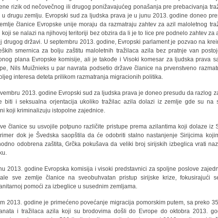
ene rizik od nečovečnog ili drugog ponižavajućeg ponašanja pre prebacivanja tra
a u drugu zemlju. Evropski sud za ljudska prava je u junu 2013. godine doneo pr
emlje članice Evropske unije moraju da razmatraju zahtev za azil maloletnog tra
 koji se nalazi na njihovoj teritoriji bez obzira da li je to lice pre podnelo zahtev za 
j drugog državi. U septembru 2013. godine, Evropski parlament je pozvao na krei
teških smernica za bolju zaštitu maloletnih tražilaca azila bez pratnje van posto
onog plana Evropske komisije, ali je takođe i Visoki komesar za ljudska prava s
pe, Nils Muižnieks u par navrata podsetio države članice na prvenstveno razmat
oljeg interesa deteta prilikom razmatranja migracionih politika.
vembru 2013. godine Evropski sud za ljudska prava je doneo presudu da razlog za
 biti i seksualna orjentacija ukoliko tražilac azila dolazi iz zemlje gde su na 
ni koji kriminalizuju istopolne zajednice.
ve članice su usvojile potpuno različite pristupe prema azilantima koji dolaze iz Si
rimer dok je Švedska saopštila da će odobriti stalno nastanjenje Sirijcima koji
hodno odobrena zaštita, Grčka pokušava da veliki broj sirijskih izbeglica vrati na
ku.
nu 2013. godine Evropska komisija i visoki predstavnici za spoljne poslove zajed
ale sve zemlje članice na sveobuhvatan pristup sirijske krize, fokusirajući 
nitarnoj pomoći za izbeglice u susednim zemljama.
m 2013. godine je primećeno povećanje migracija pomorskim putem, sa preko 3
anata i tražilaca azila koji su brodovima došli do Evrope do oktobra 2013. go