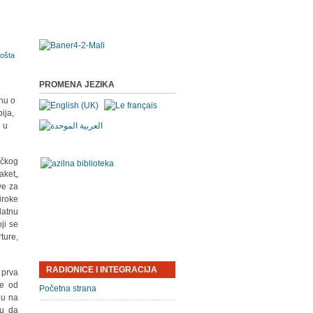
PROMENA JEZIKA
nu o
ija,
e u
ičkog
aket„
ve za
iroke
latnu
ji se
ture,
RADIONICE I INTEGRACIJA
 prva
ke od
Početna strana
bu na
ju da