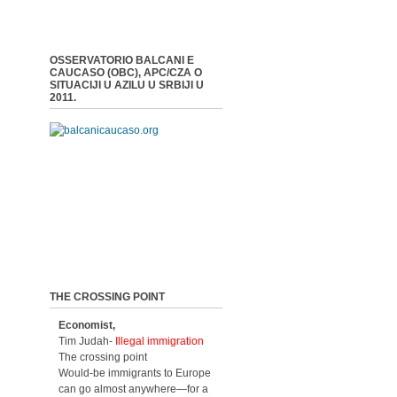
OSSERVATORIO BALCANI E
CAUCASO (OBC), APC/CZA O
SITUACIJI U AZILU U SRBIJI U
2011.
THE CROSSING POINT
Economist,
Tim Judah-
Illegal immigration
The crossing point
Would-be immigrants to Europe
can go almost anywhere—for a