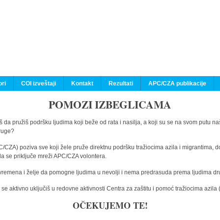
ri
COI izveštaji
Kontakt
Rezultati
APC/CZA publikacije
POMOZI IZBEGLICAMA
 da pružiš podršku ljudima koji beže od rata i nasilja, a koji su se na svom putu na
druge?
C/CZA) poziva sve koji žele pruže direktnu podršku tražiocima azila i migrantima, d
da se priključe mreži APC/CZA volontera.
vremena i želje da pomogne ljudima u nevolji i nema predrasuda prema ljudima drugi
e aktivno uključiš u redovne aktivnosti Centra za zaštitu i pomoć tražiocima azil
OČEKUJEMO TE!