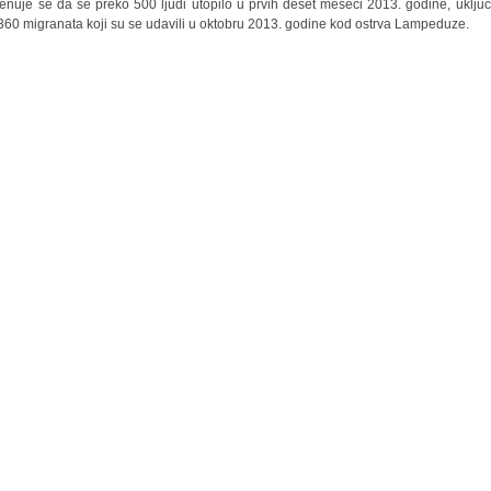
enuje se da se preko 500 ljudi utopilo u prvih deset meseci 2013. godine, uključ
360 migranata koji su se udavili u oktobru 2013. godine kod ostrva Lampeduze.