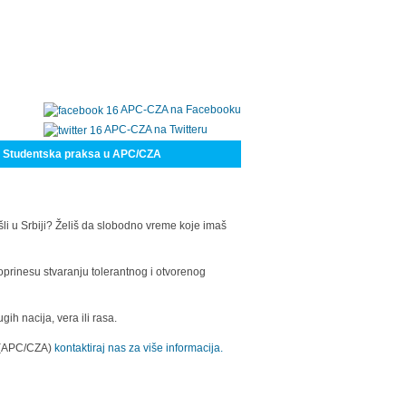
APC-CZA na Facebooku
APC-CZA na Twitteru
Studentska praksa u APC/CZA
šli u Srbiji? Želiš da slobodno vreme koje imaš
oprinesu stvaranju tolerantnog i otvorenog
h nacija, vera ili rasa.
a (APC/CZA)
kontaktiraj nas za više informacija.