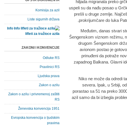
OPŠTA DOKUMENTA
hiljada migranata preko grčk
uspeli su da nađu posao u Grčk
Komisija za azil
prešli u druge zemlje. Najče
Liste sigurnih država
prokrijumčare do luka Patra
Info
Međutim, danas stvari st
lifleti za tražioce azila
Šengenskom viznom režimu, ne p
drugom Šengenskom državom
ZAKONI I KONVENCIJE
avionom postao je gotovo 
prinuđeni da potraže nov
Odluke RS
zapadnog Balkana. Glavni id
Pravilnici RS
Ljudska prava
Niko ne može da odredi tač
severa. Ipak, u Srbiji, od
Zakon o azilu
porastao sa 51 na preko 3000 
Zakon o azilu i privremenoj zaštiti
azil samo da bi izbegla prob
RS
Ženevska konvencija 1951
Evropska konvencija o ljudskim
pravima