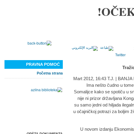
OČEK
Twitter
PRAVNA POMOĆ
Traži
Početna strana
Ima nešto čudno u tome 
Somalijce kako se spotiču u s
nije ni prizor državljana Ko
su samo jedni od hiljada ilegal
u očajničkoj potrazi za boljim
U novom izdanju Ekonomist