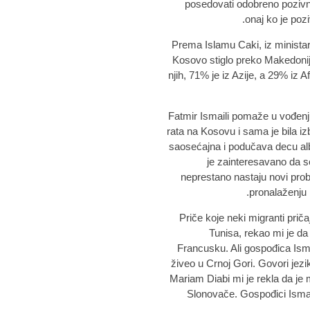
posedovati odobreno pozivn
onaj ko je poz
Prema Islamu Caki, iz ministar
Kosovo stiglo preko Makedonij
njih, 71% je iz Azije, a 29% iz 
Fatmir Ismaili pomaže u vođenj
rata na Kosovu i sama je bila izbe
saosećajna i podučava decu alba
je zainteresavano da se 
neprestano nastaju novi prob
pronalaženju
Priče koje neki migranti priča
Tunisa, rekao mi je da 
Francusku. Ali gospođica Ismai
živeo u Crnoj Gori. Govori jezi
Mariam Diabi mi je rekla da je 
Slonovače. Gospođici Ismaili