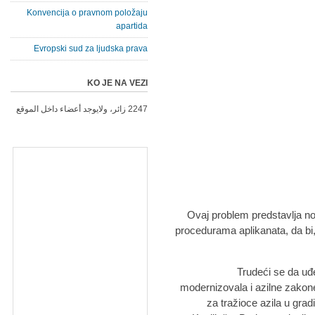
Konvencija o pravnom položaju
apartida
Evropski sud za ljudska prava
KO JE NA VEZI
2247 زائر، ولايوجد أعضاء داخل الموقع
Ovaj problem predstavlja no
procedurama aplikanata, da bi,
Trudeći se da uđe
modernizovala i azilne zakone
za tražioce azila u gr