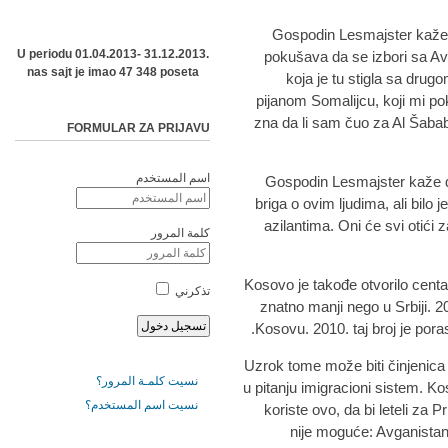
Gospodin Lesmajster kaže 
U periodu 01.04.2013- 31.12.2013.
pokušava da se izbori sa Av
nas sajt je imao 47 348 poseta
koja je tu stigla sa drug
pijanom Somalijcu, koji mi po
zna da li sam čuo za Al Šabab,
FORMULAR ZA PRIJAVU
اسم المستخدم
Gospodin Lesmajster kaže da 
briga o ovim ljudima, ali bilo 
azilantima. Oni će svi otići 
كلمة المرور
Kosovo je takođe otvorilo centar
تذكرني
znatno manji nego u Srbiji. 2
Kosovu. 2010. taj broj je por
Uzrok tome može biti činjenica
نسيت كلمـة المرور؟
u pitanju imigracioni sistem. 
نسيت اسم المستخدم؟
koriste ovo, da bi leteli za P
nije moguće: Avganistan