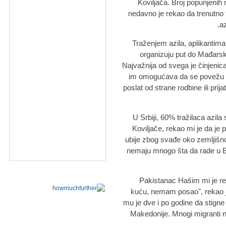
Koviljača. Broj popunjenih 
nedavno je rekao da trenutno 
az
Traženjem azila, aplikantim
organizuju put do Mađarske
Najvažnija od svega je činjenic
im omogućava da se povežu s
poslat od strane rodbine ili pri
U Srbiji, 60% tražilaca azil
Koviljače, rekao mi je da je 
ubije zbog svađe oko zemljišnog
nemaju mnogo šta da rade u Ban
Pakistanac Hašim mi je r
kuću, nemam posao", rekao je
mu je dve i po godine da stigne
Makedonije. Mnogi migranti na