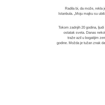
Radila bi, da može, rekla j
Istanbula. „Moju majku su ub
Tokom zadnjih 20 godina, ljudi
ostatak sveta. Danas nekoli
traže azil u bogatijim 
godine. Možda je tužan znak da