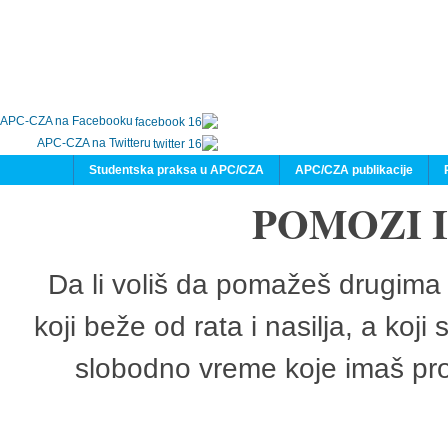
APC-CZA na Facebooku
APC-CZA na Twitteru
Studentska praksa u APC/CZA
APC/CZA publikacije
POMOZI 
Da li voliš da pomažeš drugima 
koji beže od rata i nasilja, a koji
slobodno vreme koje imaš pro