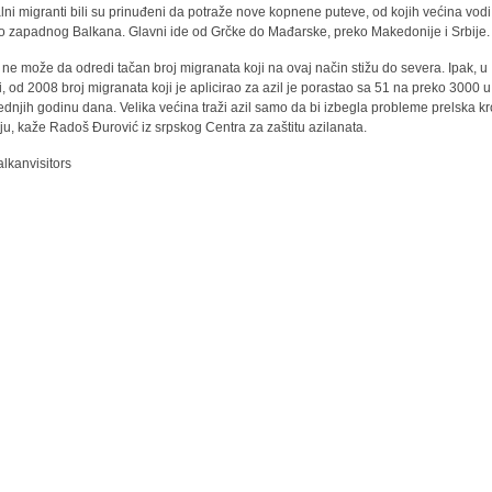
alni migranti bili su prinuđeni da potraže nove kopnene puteve, od kojih većina vodi
o zapadnog Balkana. Glavni ide od Grčke do Mađarske, preko Makedonije i Srbije.
 ne može da odredi tačan broj migranata koji na ovaj način stižu do severa. Ipak, u
ji, od 2008 broj migranata koji je aplicirao za azil je porastao sa 51 na preko 3000 u
ednjih godinu dana. Velika većina traži azil samo da bi izbegla probleme prelska k
ju, kaže Radoš Đurović iz srpskog Centra za zaštitu azilanata.