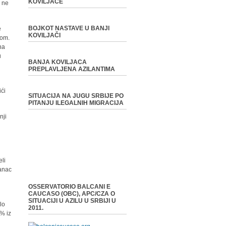
KOVILJAČE
, ne
BOJKOT NASTAVE U BANJI
e
KOVILJAČI
nom.
na
u
BANJA KOVILJACA
PREPLAVLJENA AZILANTIMA
ići
SITUACIJA NA JUGU SRBIJE PO
PITANJU ILEGALNIH MIGRACIJA
nji
eli
oanac
OSSERVATORIO BALCANI E
CAUCASO (OBC), APC/CZA O
SITUACIJI U AZILU U SRBIJI U
lo
2011.
9% iz