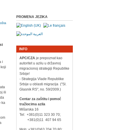
PROMENA JEZIKA
INFO
APC/CZA
je prepoznat kao
 i
autoritet u azilu u državnoj
koji
migracionoj strategiji Republike
Srbije!
- Strategija Vlade Republike
Srbije u oblasti migracija ("Sl.
nata
Glasnik RS", no. 59/2009.)
j ili
 da
Centar za zaštitu i pomoć
e ka
tražiocima azila
Mišarska 16
Tel: +381(0)11 323 30 70;
znom
+381(0)11 407 94 65
a
Mob: +381(0)63 704 70 80;