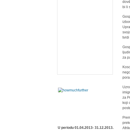
dovd
bi li
Gosp
izbo
Upra
svoj
tvrdi
Gosp
ljud
za p
Koso
nego
pora
Uzro
imig
za P
koji
post
Prem
prek
U periodu 01.04.2013- 31.12.2013.
Afri