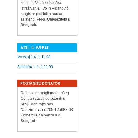
kriminiloška i sociološka
istraživanja i Vojin Vidanović,
magistar političkih nauka,
asistent FPN-a, Univerziteta u
Beogradu
AZIL U SRBIJI
Izveštaj 1.4.-1.11.08.
Statistika 1.4 -1.11.08
POSTANITE DONATOR
Da biste pomogli radu našeg
Centra i zaštiti ugroženih u
Srbiji, donirajte nas.
Naš žiro račun: 205-125688-63
Komercijalna banka a.d.
Beograd