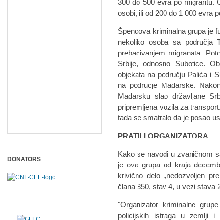
300 do 500 evra po migrantu. Os
osobi, ili od 200 do 1 000 evra po
Špendova kriminalna grupa je fu
nekoliko osoba sa područja T
prebacivanjem migranata. Potom
Srbije, odnosno Subotice. Ob
objekata na području Palića i S
na područje Mađarske. Nakon
Mađarsku slao državljane Srbi
pripremljena vozila za transport. 
tada se smatralo da je posao u
PRATILI ORGANIZATORA
Kako se navodi u zvaničnom s
DONATORS
je ova grupa od kraja decembr
krivično delo „nedozvoljen pre
člana 350, stav 4, u vezi stava 
"Organizator kriminalne grup
policijskih istraga u zemlji