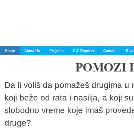
Home
About Us
Projects
COI Reports
Contact
Rezu
POMOZI 
Da li voliš da pomažeš drugima u n
koji beže od rata i nasilja, a koji 
slobodno vreme koje imaš provedeš
druge?