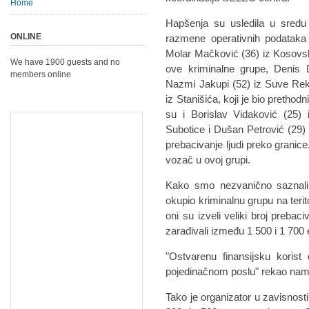
Home
Hapšenja su usledila u sredu
ONLINE
razmene operativnih podataka
Molar Mačković (36) iz Kosovsk
We have 1900 guests and no
ove kriminalne grupe, Denis D
members online
Nazmi Jakupi (52) iz Suve Reke
iz Stanišića, koji je bio pretho
su i Borislav Vidaković (25) 
Subotice i Dušan Petrović (29)
prebacivanje ljudi preko granice
vozač u ovoj grupi.
Kako smo nezvanično saznali
okupio kriminalnu grupu na teri
oni su izveli veliki broj prebac
zarađivali između 1 500 i 1 700
"Ostvarenu finansijsku korist
pojedinačnom poslu" rekao nam je
Tako je organizator u zavisnosti