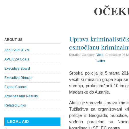
OČEK
Uprava kriminalistič
ABOUT US
osmočlanu kriminaln
About APC/CZA
Details
Category:
Vesti
Created on
06 M
APC/CZA Goals
Twitter
Executive Board
Srpska policija je 5.marta 20
Executive Director
većih kriminalnih grupa koja se
sumnja, prokrijumčarili 10 imig
Expert Council
Mađarske do Austrije.
Activities and Results
Akciju je sprovela Uprava krimin
Related Links
Tužilaštva za organizovani k
policije iz Beograda, Subotice,
LEGAL AID
vođena paralelno sa Nacio
koordinaciju SELEC centra.