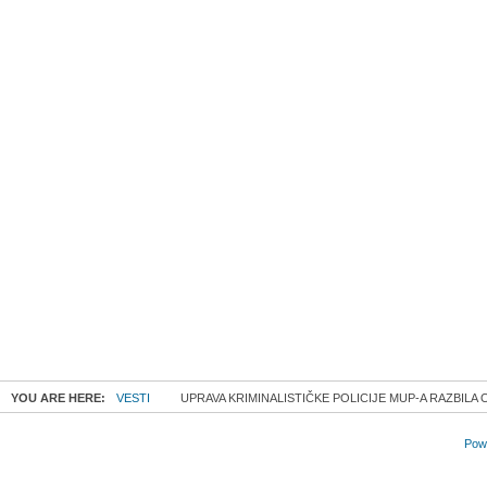
YOU ARE HERE:
VESTI
UPRAVA KRIMINALISTIČKE POLICIJE MUP-A RAZBIL
Powe