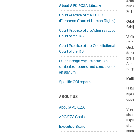
azil
About APC / CZA Library
bilo
2010
Court Practice of the ECHR
(European Court of Human Rights)
Odak
Srbi
Court Practice of the Administrative
Court of the RS
Veći
Pale
Court Practice of the Constitutional
Grčk
Court of the RS
da s
prel
Other foreign Asylum practices,
Alba
strategies, reports and conclusions
Buga
on asylum
Kolik
Specific COI reports
U Srb
nije 
ABOUT US
opšt
About APC/CZA
Više
sist
APC/CZA Goals
usput
uhap
Executive Board
kako