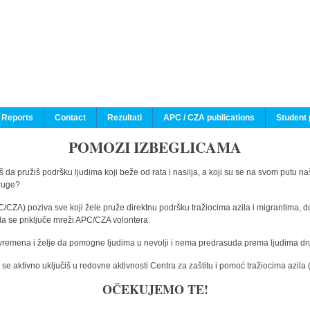
 Reports
Contact
Rezultati
APC / CZA publications
Student 
POMOZI IZBEGLICAMA
 da pružiš podršku ljudima koji beže od rata i nasilja, a koji su se na svom putu na
druge?
C/CZA) poziva sve koji žele pruže direktnu podršku tražiocima azila i migrantima, d
da se priključe mreži APC/CZA volontera.
vremena i želje da pomogne ljudima u nevolji i nema predrasuda prema ljudima drugi
e aktivno uključiš u redovne aktivnosti Centra za zaštitu i pomoć tražiocima azil
OČEKUJEMO TE!