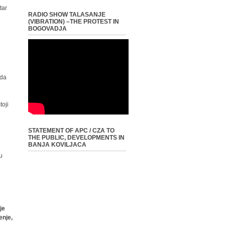
tar
RADIO SHOW TALASANJE
(VIBRATION) –THE PROTEST IN
BOGOVADJA
ada
toji
STATEMENT OF APC / CZA TO
THE PUBLIC, DEVELOPMENTS IN
BANJA KOVILJACA
u
je
enje,