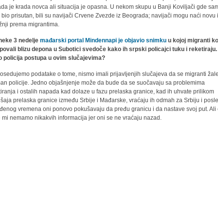
da je krada novca ali situacija je opasna. U nekom skupu u Banji Koviljači gde sam
o bio prisutan, bili su navijači Crvene Zvezde iz Beograda; navijači mogu naći novu 
žnji prema migrantima.
neke 3 nedelje
mađarski portal Mindennapi je objavio snimku
u kojoj migranti ko
ovali blizu depona u Subotici svedoče kako ih srpski policajci tuku i reketiraju.
 policija postupa u ovim slučajevima?
osedujemo podatake o tome, nismo imali prijavljenjih slučajeva da se migranti žal
man policije. Jedno objašnjenje može da bude da se suočavaju sa problemima
tiranja i ostalih napada kad dolaze u fazu prelaska granice, kad ih uhvate prilikom
šaja prelaska granice između Srbije i Mađarske, vraćaju ih odmah za Srbiju i posl
đenog vremena oni ponovo pokušavaju da pređu granicu i da nastave svoj put. Ali
 mi nemamo nikakvih informacija jer oni se ne vraćaju nazad.