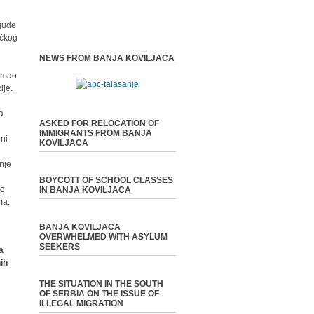
ljude
ičkog
NEWS FROM BANJA KOVILJACA
 imao
ije.
na
ASKED FOR RELOCATION OF
IMMIGRANTS FROM BANJA
oni
KOVILJACA
anje
BOYCOTT OF SCHOOL CLASSES
mo
IN BANJA KOVILJACA
ma.
BANJA KOVILJACA
OVERWHELMED WITH ASYLUM
SEEKERS
a
nih
THE SITUATION IN THE SOUTH
OF SERBIA ON THE ISSUE OF
ILLEGAL MIGRATION