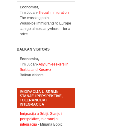
Economist,
Tim Judah-
Illegal immigration
The crossing point
Would-be immigrants to Europe
can go almost anywhere—for a
price
BALKAN VISITORS
Economist,
Tim Judah-
Asylum-seekers in
Serbia and Kosovo
Balkan visitors
IMIGRACIJA U SRBIJI:
STANJE I PERSPEKTIVE,
TOLERANCIJA I
INTEGRACIJA
Imigracija u Srbiji: Stanje i
perspektive, tolerancija i
integracija
- Mirjana Bobić