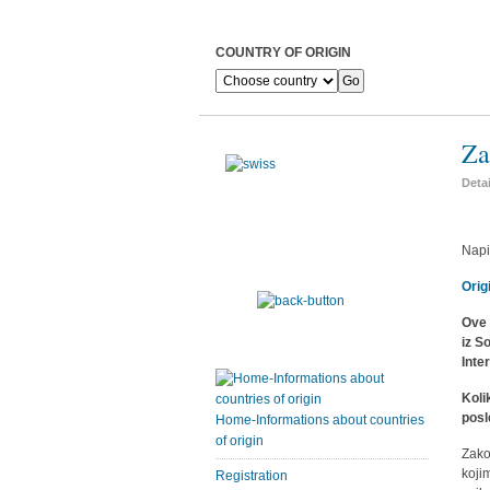
COUNTRY OF ORIGIN
Za
Deta
Napi
Orig
Ove 
iz S
Inte
Koli
posl
Home-Informations about countries
of origin
Zako
koji
Registration