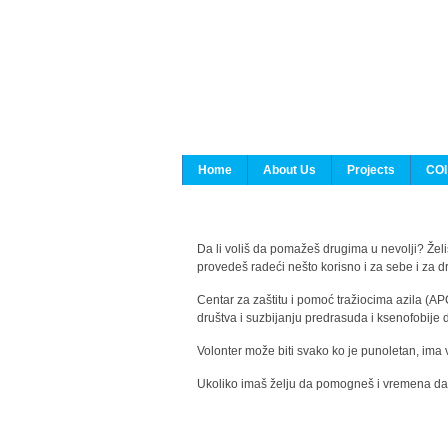
Home
About Us
Projects
COI
Da li voliš da pomažeš drugima u nevolji? Želiš
provedeš radeći nešto korisno i za sebe i za 
Centar za zaštitu i pomoć tražiocima azila (AP
društva i suzbijanju predrasuda i ksenofobije 
Volonter može biti svako ko je punoletan, ima 
Ukoliko imaš želju da pomogneš i vremena da s