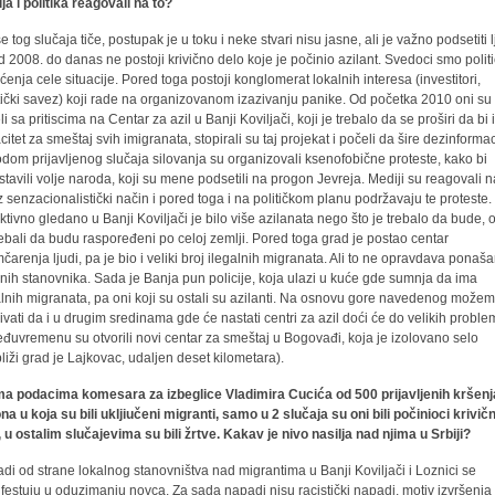
ja i politika reagovali na to?
e tog slučaja tiče, postupak je u toku i neke stvari nisu jasne, ali je važno podsetiti 
d 2008. do danas ne postoji krivično delo koje je počinio azilant. Svedoci smo polit
šćenja cele situacije. Pored toga postoji konglomerat lokalnih interesa (investitori,
stički savez) koji rade na organizovanom izazivanju panike. Od početka 2010 oni su
i sa pritiscima na Centar za azil u Banji Koviljači, koji je trebalo da se proširi da bi
citet za smeštaj svih imigranata, stopirali su taj projekat i počeli da šire dezinformac
dom prijavljenog slučaja silovanja su organizovali ksenofobične proteste, kako bi
stavili volje naroda, koji su mene podsetili na progon Jevreja. Mediji su reagovali 
z senzacionalistički način i pored toga i na političkom planu podržavaju te proteste.
ktivno gledano u Banji Koviljači je bilo više azilanata nego što je trebalo da bude, 
rebali da budu raspoređeni po celoj zemlji. Pored toga grad je postao centar
mčarenja ljudi, pa je bio i veliki broj ilegalnih migranata. Ali to ne opravdava ponaš
lnih stanovnika. Sada je Banja pun policije, koja ulazi u kuće gde sumnja da ima
alnih migranata, pa oni koji su ostali su azilanti. Na osnovu gore navedenog može
ivati da i u drugim sredinama gde će nastati centri za azil doći će do velikih proble
đuvremenu su otvorili novi centar za smeštaj u Bogovađi, koja je izolovano selo
bliži grad je Lajkovac, udaljen deset kilometara).
a podacima komesara za izbeglice Vladimira Cucića od 500 prijavljenih kršenj
na u koja su bili ukljiučeni migranti, samo u 2 slučaja su oni bili počinioci krivič
, u ostalim slučajevima su bili žrtve. Kakav je nivo nasilja nad njima u Srbiji?
di od strane lokalnog stanovništva nad migrantima u Banji Koviljači i Loznici se
festuju u oduzimanju novca. Za sada napadi nisu racistički napadi, motiv izvršenja