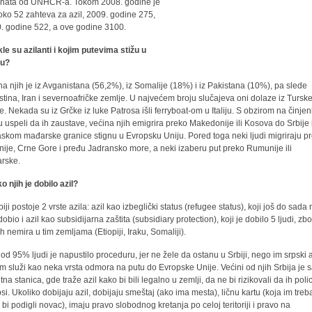
anata od UNHCR-a. Tokom 2008. godine je
 oko 52 zahteva za azil, 2009. godine 275,
. godine 522, a ove godine 3100.
le su azilanti i kojim putevima stižu u
ju?
na njih je iz Avganistana (56,2%), iz Somalije (18%) i iz Pakistana (10%), pa slede
stina, Iran i severnoafričke zemlje. U najvećem broju slučajeva oni dolaze iz Turske
e. Nekada su iz Grčke iz luke Patrosa išli ferryboat-om u Italiju. S obzirom na činjen
u uspeli da ih zaustave, većina njih emigrira preko Makedonije ili Kosova do Srbije 
askom mađarske granice stignu u Evropsku Uniju. Pored toga neki ljudi migriraju p
nije, Crne Gore i pređu Jadransko more, a neki izaberu put preko Rumunije ili
rske.
o njih je dobilo azil?
iji postoje 2 vrste azila: azil kao izbeglički status (refugee status), koji još do sada 
dobio i azil kao subsidijarna zaštita (subsidiary protection), koji je dobilo 5 ljudi, zb
ih nemira u tim zemljama (Etiopiji, Iraku, Somaliji).
 od 95% ljudi je napustilo proceduru, jer ne žele da ostanu u Srbiji, nego im srpski a
em služi kao neka vrsta odmora na putu do Evropske Unije. Većini od njih Srbija je
na stanica, gde traže azil kako bi bili legalno u zemlji, da ne bi rizikovali da ih polic
si. Ukoliko dobijaju azil, dobijaju smeštaj (ako ima mesta), ličnu kartu (koja im treb
 bi podigli novac), imaju pravo slobodnog kretanja po celoj teritoriji i pravo na