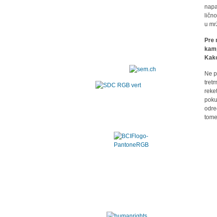
napa
ličn
u mr
Pre 
kamp
Kako
Ne p
tret
reke
poku
odre
tome