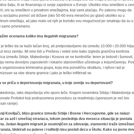
dice šalju, ili se finansiraju iz svoje zajednice u Evropi. Ukoliko nisu smešteni u cen
zil, oni su smešteni u privatnim smeštajima, koji sami plaćaju. Po zakonu mogu da
ju socijalnu pomoć od države (oko 50-60 evra mesečno po glavi) ukoliko su u
atnom smeštaju, ali jako malo od njih je koristio ovu mogućnost jer smatraju da su u
ji samo privremeno.
ašim ocenama koliko ima ilegalnih migranata?
 je teško da se kaže tačan broj, ali pretpostavljamo da između 10.000 i 20.000 hilj
azi kroz zemlju. Mi smo bili u Preševu i videli smo kako izgleda granična kontrola.
ica između Srbije, Makedonije i Kosova se ne kontroliše: teren je brdovit i šumovit,
cija nema dovoljno zaposlenih i lokalno stanovništvo učestvuje u krijumčarenju. Pos
a organizovana kriminalna grupa, koja ima porodičnu strukturu, i njihov rad je
izovan sa obe strane granice i jako je teško infiltrirati se.
 se priča o deportovanju migranata, u koje zemlje su deportovani?
kedoniju, iako deportacija vrlo sporo teče. Krajem novembra Srbija i Makedonija s
fikovale Protokol koji podrazumeva proceduru za readmisiju (sporazum je već bio
isan ranije).
nji Koviljači, blizu granice između Srbije i Bosne i Hercegovine, gde se nalazi
ar za azil i smeštaj stranaca, tokom poslednja dva meseca situacija je postala
ta. Jedan ilegalni migrant je osumnjičen za silovanje, stanovnici traže izmeštan
ranata, blokirali su puteve i roditelji nisu poslali decu u školu. Kako su javno mn