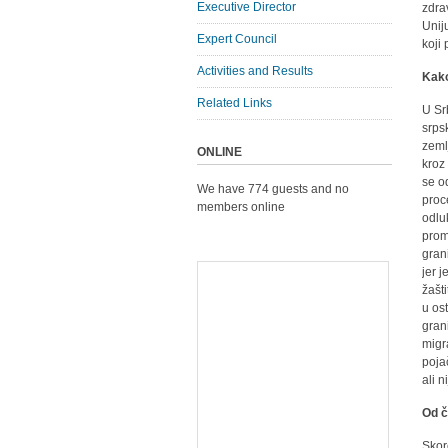
Executive Director
zdra
Unij
Expert Council
koji
Activities and Results
Kako
Related Links
U Sr
srps
zeml
ONLINE
kroz
se o
We have 774 guests and no
proc
members online
odlu
prom
gran
jer 
žašt
u os
gran
migr
poja
ali 
Od č
Skoro