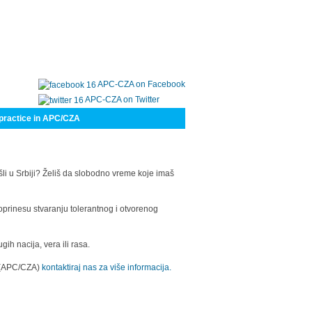
APC-CZA on Facebook
APC-CZA on Twitter
practice in APC/CZA
šli u Srbiji? Želiš da slobodno vreme koje imaš
oprinesu stvaranju tolerantnog i otvorenog
h nacija, vera ili rasa.
a (APC/CZA)
kontaktiraj nas za više informacija.