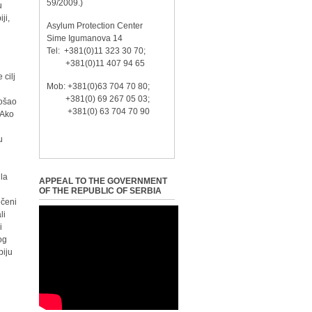
59/2009.)
u
ji,
Asylum Protection Center
Sime Igumanova 14
Tel: +381(0)11 323 30 70;
+381(0)11 407 94 65
 cilj
Mob: +381(0)63 704 70 80;
+381(0) 69 267 05 03;
rošao
+381(0) 63 704 70 90
 Ako
u
ila
APPEAL TO THE GOVERNMENT
OF THE REPUBLIC OF SERBIA
ečeni
li
i
og
biju