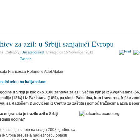
htev za azil: u Srbiji sanjajući Evropu
ils
Category:
Uncategorised
Created on
15 November 2012
Twitter
sala Francesca Rolandi e Adél Alaker
inalni tekst na italijanskom
godine u Srbiji je bilo oko 3100 zahteva za azil. Većina njih je iz Avganistana (56
omalije (18%) i iz Pakistana (10%), pa slede Palestina, Iran i severnoafričke zeml
rvju sa Radošem Đurovićem iz Centra za zaštitu i pomoć tražiocima azila Beog
ko migranata je trazilo azil u Srbiji
ednjih godina?
n o azilu je stupio na snagu 2008. godine sa
m je Srbija preuzela nadležnost u oblasti