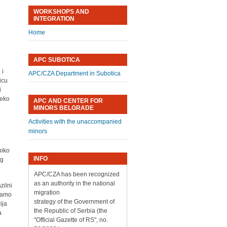
WORKSHOPS AND
INTEGRATION
Home
APC SUBOTICA
 i
APC/CZA Department in Subotica
icu
i
reko
APC AND CENTER FOR
MINORS BELGRADE
Activities with the unaccompanied
minors
niko
INFO
og
APC/CZA has been recognized
as an authority in the national
zilni
migration
 samo
strategy of the Government of
ija
the Republic of Serbia (the
a
"Official Gazette of RS", no.