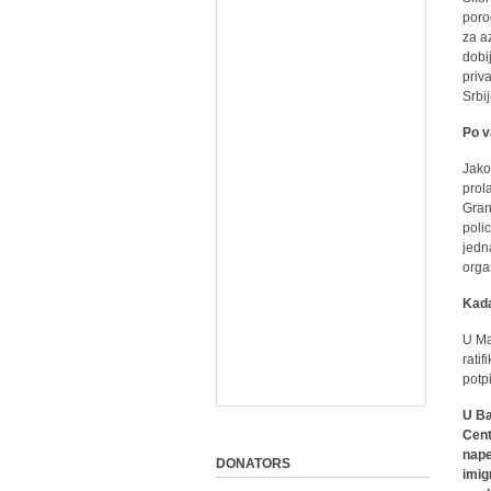
poro
za a
dobi
priv
Srbi
Po v
Jako
prol
Gran
poli
jedn
organ
Kada
U Ma
rati
potp
U Ba
Cent
nape
DONATORS
imig