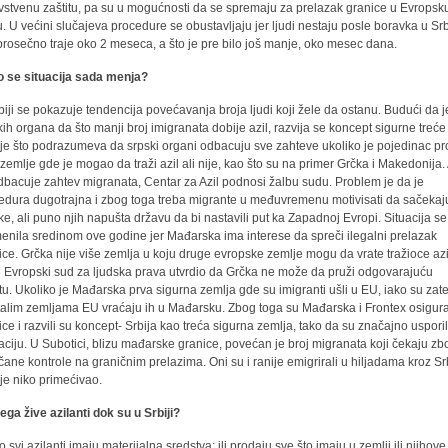
vstvenu zaštitu, pa su u mogućnosti da se spremaju za prelazak granice u Evropsk
u. U većini slučajeva procedure se obustavljaju jer ljudi nestaju posle boravka u Srbi
 prosečno traje oko 2 meseca, a što je pre bilo još manje, oko mesec dana.
 se situacija sada menja?
biji se pokazuje tendencija povećavanja broja ljudi koji žele da ostanu. Budući da je
kih organa da što manji broj imigranata dobije azil, razvija se koncept sigurne treće
je što podrazumeva da srpski organi odbacuju sve zahteve ukoliko je pojedinac p
 zemlje gde je mogao da traži azil ali nije, kao što su na primer Grčka i Makedonija.
dbacuje zahtev migranata, Centar za Azil podnosi žalbu sudu. Problem je da je
edura dugotrajna i zbog toga treba migrante u međuvremenu motivisati da sačekaj
ke, ali puno njih napušta državu da bi nastavili put ka Zapadnoj Evropi. Situacija se
enila sredinom ove godine jer Mađarska ima interese da spreči ilegalni prelazak
ice. Grčka nije više zemlja u koju druge evropske zemlje mogu da vrate tražioce az
je Evropski sud za ljudska prava utvrdio da Grčka ne može da pruži odgovarajuću
itu. Ukoliko je Mađarska prva sigurna zemlja gde su imigranti ušli u EU, iako su zat
talim zemljama EU vraćaju ih u Mađarsku. Zbog toga su Mađarska i Frontex osigura
ice i razvili su koncept- Srbija kao treća sigurna zemlja, tako da su značajno usporil
aciju. U Subotici, blizu mađarske granice, povećan je broj migranata koji čekaju zb
čane kontrole na graničnim prelazima. Oni su i ranije emigrirali u hiljadama kroz Sr
nije niko primećivao.
ega žive azilanti dok su u Srbiji?
 svi azilanti imaju materijalna sredstva; ili prodaju sve što imaju u zemlji ili njihove