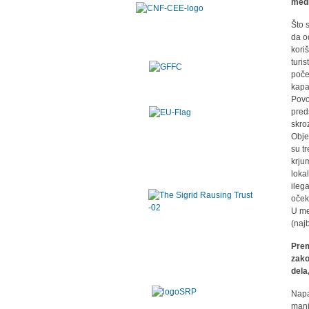
medi
Što s
da o
kori
turi
počel
kapa
Povo
pred
skro
Obje
su t
krju
loka
ileg
oček
U me
(naj
Prem
zako
dela
Napa
mani