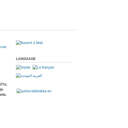
LANGUAGE
,2%),
je.
rada.