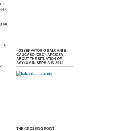
 ja
ideju
ji su
e na
• OSSERVATORIO BALCANI E
CAUCASO (OBC), APC/CZA
ABOUT THE SITUATION OF
e
ASYLUM IN SERBIA IN 2011
 o
THE CROSSING POINT