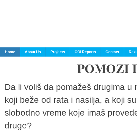
Home
About Us
Projects
COI Reports
Contact
Rezu
POMOZI 
Da li voliš da pomažeš drugima u n
koji beže od rata i nasilja, a koji 
slobodno vreme koje imaš provedeš
druge?