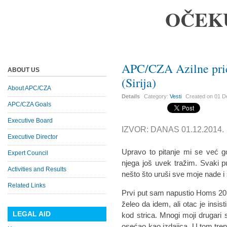
OČEK
APC/CZA Azilne prič
ABOUT US
(Sirija)
About APC/CZA
Details
Category:
Vesti
Created on
01 D
APC/CZA Goals
Executive Board
IZVOR: DANAS 01.12.2014.
Executive Director
Upravo to pitanje mi se već g
Expert Council
njega još uvek tražim. Svaki 
Activities and Results
nešto što uruši sve moje nade i 
Related Links
Prvi put sam napustio Homs 20
želeo da idem, ali otac je insis
LEGAL AID
kod strica. Mnogi moji drugari s
osećao kao izdajica. U tom tre