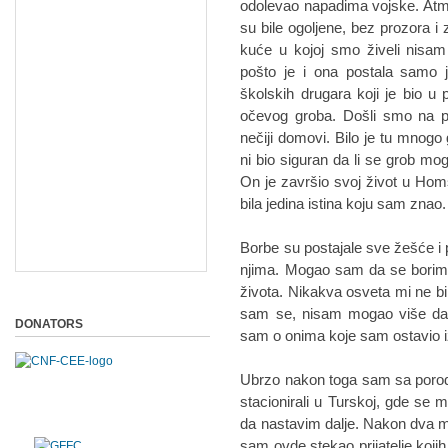
odolevao napadima vojske. Atmo
su bile ogoljene, bez prozora i
kuće u kojoj smo živeli nisa
pošto je i ona postala samo 
školskih drugara koji je bio 
očevog groba. Došli smo na po
nečiji domovi. Bilo je tu mno
ni bio siguran da li se grob moga
On je završio svoj život u Homs
bila jedina istina koju sam znao.
Borbe su postajale sve žešće i p
njima. Mogao sam da se borim,
života. Nikakva osveta mi ne bi 
sam se, nisam mogao više da o
DONATORS
sam o onima koje sam ostavio i
Ubrzo nakon toga sam sa porodi
stacionirali u Turskoj, gde se m
da nastavim dalje. Nakon dva m
sam ovde stekao prijatelje kojih