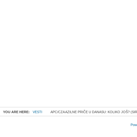
YOU ARE HERE:
VESTI
APC/CZA AZILNE PRIČE U DANASU: KOLIKO JOŠ? (SIR
Powe