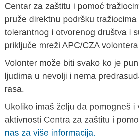
Centar za zaštitu i pomoć tražioci
pruže direktnu podršku tražiocima 
tolerantnog i otvorenog društva i 
priključe mreži APC/CZA volontera
Volonter može biti svako ko je pu
ljudima u nevolji i nema predrasuda
rasa.
Ukoliko imaš želju da pomogneš i 
aktivnosti Centra za zaštitu i po
nas za više informacija.