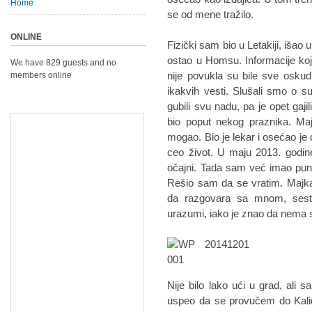
Home
se od mene tražilo.
ONLINE
Fizički sam bio u Letakiji, išao u
ostao u Homsu. Informacije koje
We have 829 guests and no
nije povukla su bile sve oskud
members online
ikakvih vesti. Slušali smo o s
gubili svu nadu, pa je opet gaji
bio poput nekog praznika. Majk
mogao. Bio je lekar i osećao je
ceo život. U maju 2013. godine
očajni. Tada sam već imao pun
Rešio sam da se vratim. Majka 
da razgovara sa mnom, sestr
urazumi, iako je znao da nema 
Nije bilo lako ući u grad, ali 
uspeo da se provučem do Kalidi