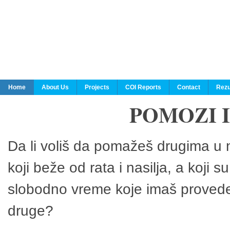
Home
About Us
Projects
COI Reports
Contact
Rezu
POMOZI 
Da li voliš da pomažeš drugima u n
koji beže od rata i nasilja, a koji 
slobodno vreme koje imaš provedeš
druge?