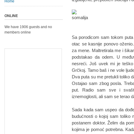
Home
ONLINE
We have 1906 guests and no
members online
Sa porodicom sam tokom puta i
otac se kasnije ponovo oženio
za mene. Maltretirala me i šikani
podstakao da odem. U međuvr
nesreći. Još uvek mi je tešk
Grčkoj. Tamo baš i ne vole lju
Dva puta su me pretukli toliko
Ostajao sam zbog posla. Treb
put. Radio sam sve i svašt
iznemoglosti, ali sam se terao d
Sada kada sam uspeo da dođem
budućnosti o kojoj sam toliko 
postanem doktor. Želim da poma
kojima je pomoć potrebna. Kad