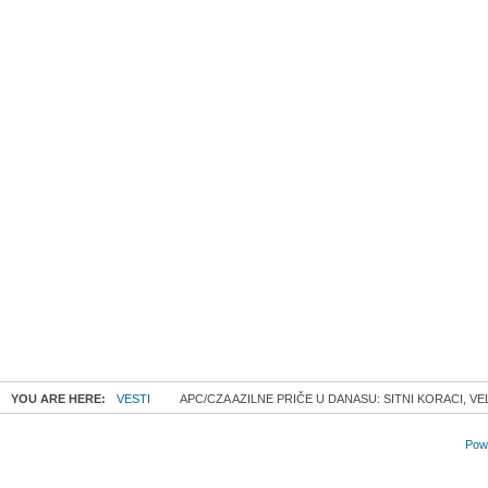
YOU ARE HERE:
VESTI
APC/CZA AZILNE PRIČE U DANASU: SITNI KORACI, VEL
Powe