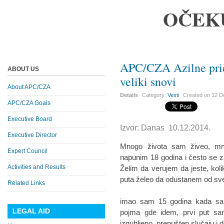
OČEK
APC/CZA Azilne priče
ABOUT US
veliki snovi
About APC/CZA
Details
Category:
Vesti
Created on
12 D
APC/CZA Goals
Executive Board
Izvor: Danas 10.12.2014.
Executive Director
Mnogo života sam živeo, mn
Expert Council
napunim 18 godina i često se z
Activities and Results
Želim da verujem da jeste, kol
puta želeo da odustanem od sv
Related Links
imao sam 15 godina kada sa
LEGAL AID
pojma gde idem, prvi put s
izgubljeno, prepušten slučaju i 