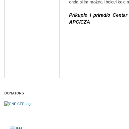
onda bi im možda i bolovi koje n
Prikupio i priredio Centar
APC/CZA
DONATORS