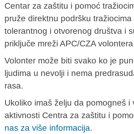
Centar za zaštitu i pomoć tražioci
pruže direktnu podršku tražiocima 
tolerantnog i otvorenog društva i 
priključe mreži APC/CZA volontera
Volonter može biti svako ko je pu
ljudima u nevolji i nema predrasuda
rasa.
Ukoliko imaš želju da pomogneš i 
aktivnosti Centra za zaštitu i po
nas za više informacija.