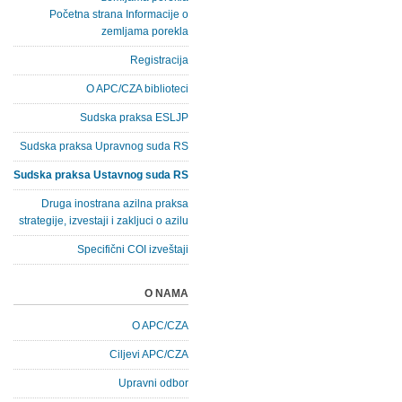
Početna strana Informacije o
zemljama porekla
Registracija
O APC/CZA biblioteci
Sudska praksa ESLJP
Sudska praksa Upravnog suda RS
Sudska praksa Ustavnog suda RS
Druga inostrana azilna praksa
strategije, izvestaji i zakljuci o azilu
Specifični COI izveštaji
O NAMA
O APC/CZA
Ciljevi APC/CZA
Upravni odbor