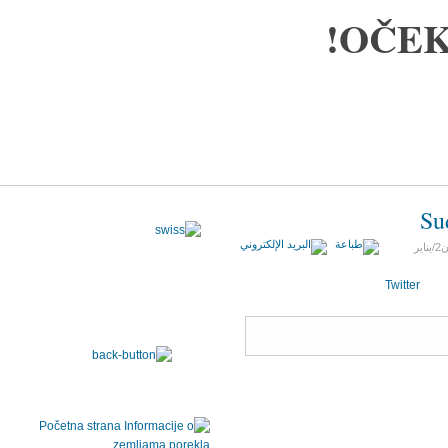
OČEK
Su
18 كانون2/يناير
Twitter