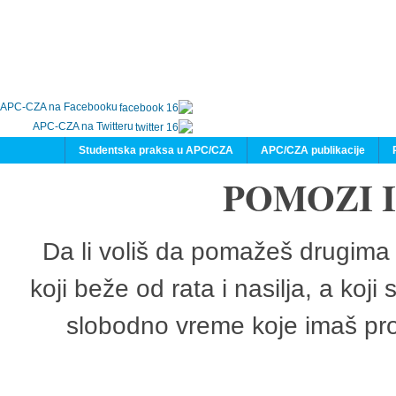
APC-CZA na Facebooku
APC-CZA na Twitteru
Studentska praksa u APC/CZA
APC/CZA publikacije
POMOZI 
Da li voliš da pomažeš drugima 
koji beže od rata i nasilja, a koji
slobodno vreme koje imaš pro