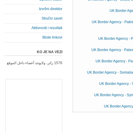
Izvršni direktor
UK Border Age
Stručni savet
UK Border Agency - Pakist
Aktivnosti i rezultati
Bliski linkovi
UK Border Agency - P
UK Border Agency - Palest
KO JE NA VEZI
UK Border Agency - Pal
1576 زائر، ولايوجد أعضاء داخل الموقع
UK Border Agency - Somalia, 
UK Border Agency - 
UK Border Agency - Syria
UK Border Agency 