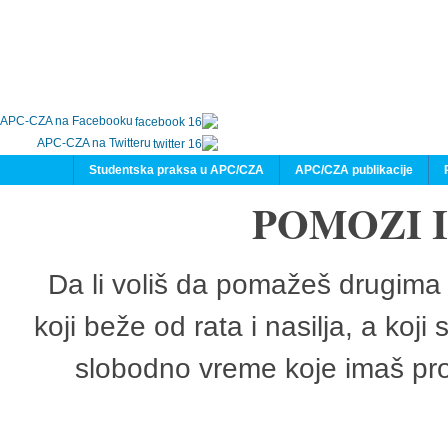
APC-CZA na Facebooku
APC-CZA na Twitteru
Studentska praksa u APC/CZA
APC/CZA publikacije
POMOZI 
Da li voliš da pomažeš drugima 
koji beže od rata i nasilja, a koji
slobodno vreme koje imaš pro