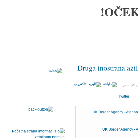
OČEK
Druga inostrana aziln
25 كانون1/ديسمبر
Twitter
UK Border Agency - Afghanis
UK Border Agency - A