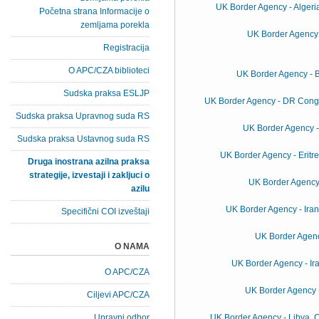
UK Border Agency - Algeria
Početna strana Informacije o
zemljama porekla
UK Border Agency -
Registracija
O APC/CZA biblioteci
UK Border Agency - B
Sudska praksa ESLJP
UK Border Agency - DR Congo,
Sudska praksa Upravnog suda RS
UK Border Agency 
Sudska praksa Ustavnog suda RS
UK Border Agency - Eritre
Druga inostrana azilna praksa
strategije, izvestaji i zakljuci o
UK Border Agency 
azilu
UK Border Agency - Iran,
Specifični COI izveštaji
UK Border Agenc
O NAMA
UK Border Agency - Ira
O APC/CZA
UK Border Agency 
Ciljevi APC/CZA
Upravni odbor
UK Border Agency - Libya, C