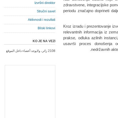
Izvršni direktor
zdravstvene, integracijske pomo
periodu značajno doprineti da
Stručni savet
Aktivnosti i rezultati
Kroz izradu i prezentovanje izve
Bliski linkovi
relevantnih informacija iz zem
prakse, odluka azilnih instanc
KO JE NA VEZI
usavrši proces donošenja od
nedržavnih akte
2108 زائر، ولايوجد أعضاء داخل الموقع