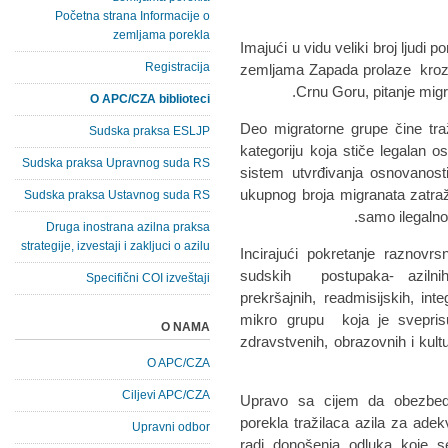
Početna strana Informacije o
zemljama porekla
Imajući u vidu veliki broj ljudi 
Registracija
zemljama Zapada prolaze kroz G
Crnu Goru, pitanje migra
O APC/CZA biblioteci
Deo migratorne grupe čine traži
Sudska praksa ESLJP
kategoriju koja stiče legalan o
Sudska praksa Upravnog suda RS
sistem utvrđivanja osnovanost
ukupnog broja migranata zatraži 
Sudska praksa Ustavnog suda RS
samo ilegalno
Druga inostrana azilna praksa
strategije, izvestaji i zakljuci o azilu
Incirajući pokretanje raznovrs
sudskih postupaka- azilnih,
Specifični COI izveštaji
prekršajnih, readmisijskih, inte
mikro grupu koja je sveprisut
O NAMA
zdravstvenih, obrazovnih i kultur
O APC/CZA
Ciljevi APC/CZA
Upravo sa cijem da obezbed
porekla tražilaca azila za adekva
Upravni odbor
radi donošenja odluka koje se 