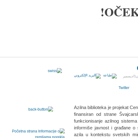
OČEK
25 كانون1/ديسمبر
Twitter
Azilna biblioteka je projekat Cen
finansiran od strane Švajcar
funkcionisanje azilnog sistema i 
informiše javnost i građane o 
azila u kontekstu svetskih mi