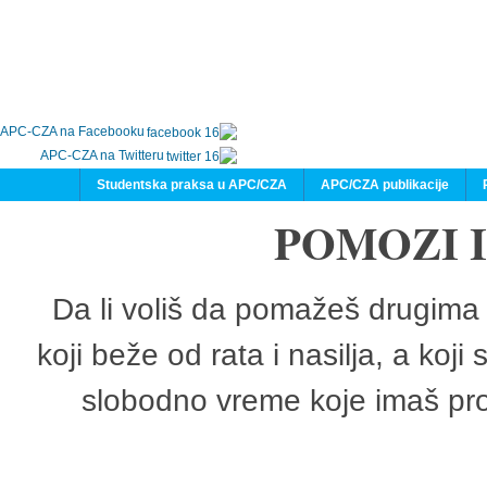
APC-CZA na Facebooku
APC-CZA na Twitteru
Studentska praksa u APC/CZA
APC/CZA publikacije
POMOZI 
Da li voliš da pomažeš drugima 
koji beže od rata i nasilja, a koji
slobodno vreme koje imaš pro