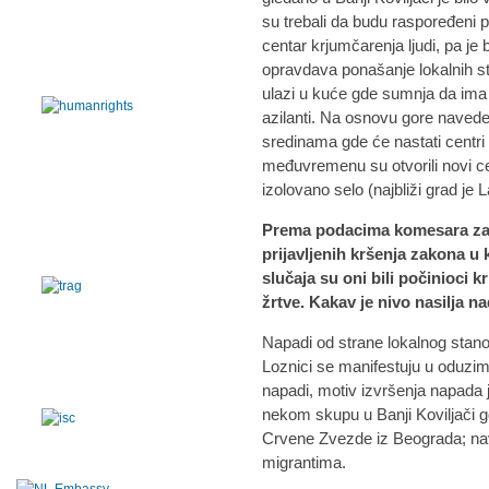
su trebali da budu raspoređeni p
centar krjumčarenja ljudi, pa je bi
opravdava ponašanje lokalnih st
ulazi u kuće gde sumnja da ima i
azilanti. Na osnovu gore naved
sredinama gde će nastati centri 
međuvremenu su otvorili novi ce
izolovano selo (najbliži grad je 
Prema podacima komesara za 
prijavljenih kršenja zakona u k
slučaja su oni bili počinioci k
žrtve. Kakav je nivo nasilja na
Napadi od strane lokalnog stano
Loznici se manifestuju u oduzim
napadi, motiv izvršenja napada j
nekom skupu u Banji Koviljači gde
Crvene Zvezde iz Beograda; nav
migrantima.