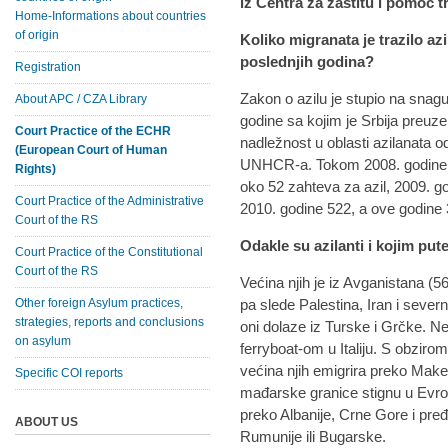
iz Centra za zaštitu i pomoć 
Home-Informations about countries
of origin
Koliko migranata je trazilo azil
poslednjih godina?
Registration
Zakon o azilu je stupio na snag
About APC / CZA Library
godine sa kojim je Srbija preuze
Court Practice of the ECHR
nadležnost u oblasti azilanata o
(European Court of Human
UNHCR-a. Tokom 2008. godine j
Rights)
oko 52 zahteva za azil, 2009. g
Court Practice of the Administrative
2010. godine 522, a ove godine
Court of the RS
Odakle su azilanti i kojim put
Court Practice of the Constitutional
Court of the RS
Većina njih je iz Avganistana (5
Other foreign Asylum practices,
pa slede Palestina, Iran i seve
strategies, reports and conclusions
oni dolaze iz Turske i Grčke. Ne
on asylum
ferryboat-om u Italiju. S obziro
većina njih emigrira preko Maked
Specific COI reports
mađarske granice stignu u Evrop
preko Albanije, Crne Gore i pre
ABOUT US
Rumunije ili Bugarske.