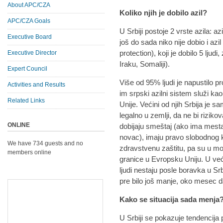
About APC/CZA
Koliko njih je dobilo azil?
APC/CZA Goals
U Srbiji postoje 2 vrste azila: az
Executive Board
još do sada niko nije dobio i azi
protection), koji je dobilo 5 ljud
Executive Director
Iraku, Somaliji).
Expert Council
Više od 95% ljudi je napustilo pr
Activities and Results
im srpski azilni sistem služi k
Related Links
Unije. Većini od njih Srbija je s
legalno u zemlji, da ne bi rizikova
ONLINE
dobijaju smeštaj (ako ima mesta)
novac), imaju pravo slobodnog kre
We have 734 guests and no
zdravstvenu zaštitu, pa su u m
members online
granice u Evropsku Uniju. U već
ljudi nestaju posle boravka u Srb
pre bilo još manje, oko mesec 
Kako se situacija sada menja
U Srbiji se pokazuje tendencija 