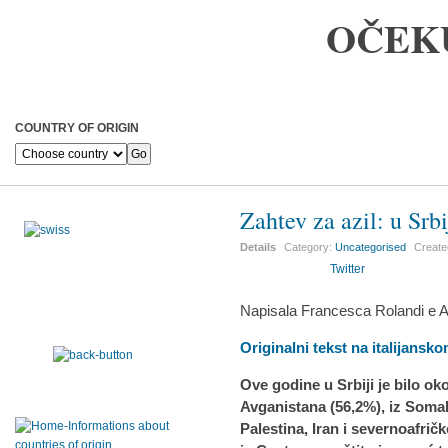
OČEK
COUNTRY OF ORIGIN
Zahtev za azil: u Srb
Details
Category:
Uncategorised
Creat
Twitter
Napisala Francesca Rolandi e A
Originalni tekst na italijansk
Ove godine u Srbiji je bilo oko
Avganistana (56,2%), iz Somali
Palestina, Iran i severnoafri