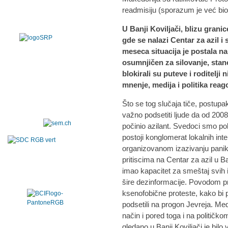
readmisiju (sporazum je već bio 
U Banji Koviljači, blizu grani
gde se nalazi Centar za azil 
meseca situacija je postala na
osumnjičen za silovanje, stan
blokirali su puteve i roditelji
mnenje, medija i politika reag
Što se tog slučaja tiče, postupak 
važno podsetiti ljude da od 2008
počinio azilant. Svedoci smo pol
postoji konglomerat lokalnih inter
organizovanom izazivanju panik
pritiscima na Centar za azil u Ban
imao kapacitet za smeštaj svih im
šire dezinformacije. Povodom pri
ksenofobične proteste, kako bi p
podsetili na progon Jevreja. Med
način i pored toga i na političk
gledano u Banji Koviljači je bilo