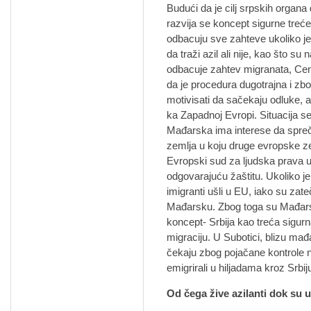
Budući da je cilj srpskih organa 
razvija se koncept sigurne treć
odbacuju sve zahteve ukoliko j
da traži azil ali nije, kao što s
odbacuje zahtev migranata, Cen
da je procedura dugotrajna i z
motivisati da sačekaju odluke, a
ka Zapadnoj Evropi. Situacija s
Mađarska ima interese da spreči 
zemlja u koju druge evropske ze
Evropski sud za ljudska prava 
odgovarajuću žaštitu. Ukoliko 
imigranti ušli u EU, iako su zat
Mađarsku. Zbog toga su Mađarska
koncept- Srbija kao treća sigurn
migraciju. U Subotici, blizu mađ
čekaju zbog pojačane kontrole n
emigrirali u hiljadama kroz Srbiju
Od čega žive azilanti dok su u