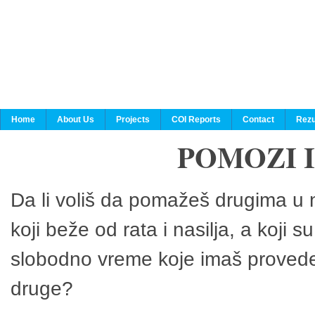
Home
About Us
Projects
COI Reports
Contact
Rezu
POMOZI 
Da li voliš da pomažeš drugima u n
koji beže od rata i nasilja, a koji 
slobodno vreme koje imaš provedeš
druge?