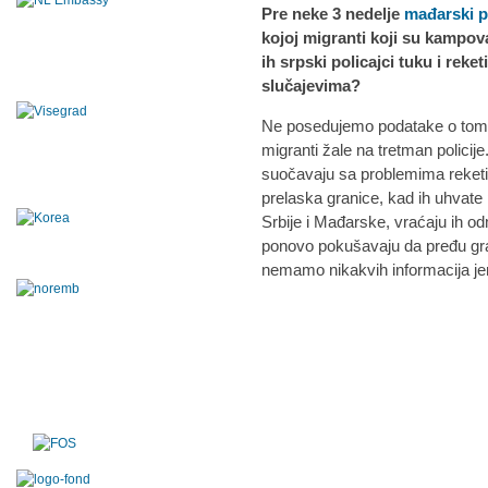
Pre neke 3 nedelje
mađarski p
kojoj migranti koji su kampov
ih srpski policajci tuku i reke
slučajevima?
Ne posedujemo podatake o tome, 
migranti žale na tretman polici
suočavaju sa problemima reketir
prelaska granice, kad ih uhvate
Srbije i Mađarske, vraćaju ih o
ponovo pokušavaju da pređu gran
nemamo nikakvih informacija jer