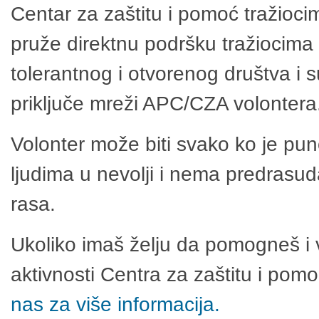
Centar za zaštitu i pomoć tražioci
pruže direktnu podršku tražiocima 
tolerantnog i otvorenog društva i 
priključe mreži APC/CZA volontera
Volonter može biti svako ko je pu
ljudima u nevolji i nema predrasuda
rasa.
Ukoliko imaš želju da pomogneš i 
aktivnosti Centra za zaštitu i po
nas za više informacija.