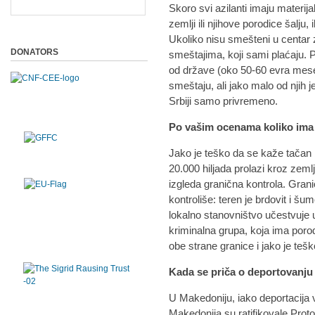
Skoro svi azilanti imaju materija
zemlji ili njihove porodice šalju, 
Ukoliko nisu smešteni u centar z
DONATORS
smeštajima, koji sami plaćaju.
od države (oko 50-60 evra mese
smeštaju, ali jako malo od njih 
Srbiji samo privremeno.
Po vašim ocenama koliko ima 
Jako je teško da se kaže tačan 
20.000 hiljada prolazi kroz zeml
izgleda granična kontrola. Gran
kontroliše: teren je brdovit i šu
lokalno stanovništvo učestvuje 
kriminalna grupa, koja ima porod
obe strane granice i jako je teško 
Kada se priča o deportovanju
U Makedoniju, iako deportacija 
Makedonija su ratifikovale Pro