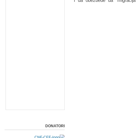
i da obezbede da "migracija 
DONATORI