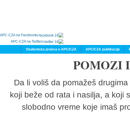
APC-CZA na Facebooku
APC-CZA na Twitteru
Studentska praksa u APC/CZA
APC/CZA publikacije
POMOZI 
Da li voliš da pomažeš drugima 
koji beže od rata i nasilja, a koji
slobodno vreme koje imaš pro