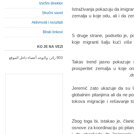
Izvršni direktor
"Istraživanja pokazuju da imig
Stručni savet
zemalja u koje odu, ali i da z
Aktivnosti i rezultati
Bliski linkovi
S druge strane, podsetio je, 
koje migranti šalju kući viš
KO JE NA VEZI
903 زائر، ولايوجد أعضاء داخل الموقع
"Takav trend jasno pokazuj
prosperitet zemalja u koje o
dr
Jeremić zato ukazuje da su 
globalnim pitanjima ali da ne 
tokova migracije i rešavanje t
Zbog toga bi, istakao je, čla
osnove za koordinaciju po pitanj