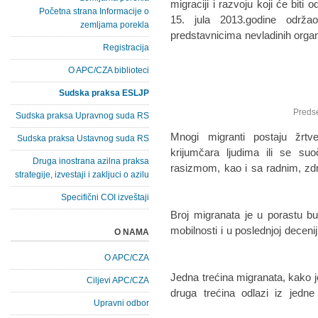
migraciji i razvoju koji će biti
Početna strana Informacije o
15. jula 2013.godine održ
zemljama porekla
predstavnicima nevladinih organi
Registracija
O APC/CZA biblioteci
Sudska praksa ESLJP
Sudska praksa Upravnog suda RS
"Mnogi migranti postaju žrtv
Sudska praksa Ustavnog suda RS
krijumčara ljudima ili se suo
Druga inostrana azilna praksa
rasizmom, kao i sa radnim, zd
strategije, izvestaji i zakljuci o azilu
Specifični COI izveštaji
Broj migranata je u porastu bu
mobilnosti i u poslednjoj decen
O NAMA
O APC/CZA
Jedna trećina migranata, kako 
Ciljevi APC/CZA
druga trećina odlazi iz jedne
Upravni odbor