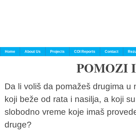
Home
About Us
Projects
COI Reports
Contact
Rezu
POMOZI 
Da li voliš da pomažeš drugima u n
koji beže od rata i nasilja, a koji 
slobodno vreme koje imaš provedeš
druge?