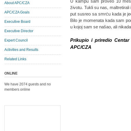
U kampu sam proveo 10 meseci
About APC/CZA
životu. Tukli su nas, maltretirali 
APC/CZA Goals
put susreo sa smrću kada je jed
Bilo je momenata kada sam po
Executive Board
u kojoj sam se našao, ali nika
Executive Director
Prikupio i priredio Centar
Expert Council
APC/CZA
Activities and Results
Related Links
ONLINE
We have 2074 guests and no
members online