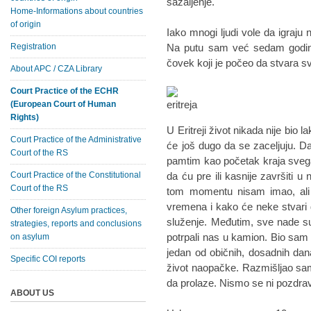
sažaljenje.
Home-Informations about countries
of origin
Iako mnogi ljudi vole da igraju 
Registration
Na putu sam već sedam godin
čovek koji je počeo da stvara s
About APC / CZA Library
Court Practice of the ECHR
(European Court of Human
Rights)
U Eritreji život nikada nije bio 
Court Practice of the Administrative
će još dugo da se zaceljuju. 
Court of the RS
pamtim kao početak kraja sveg
Court Practice of the Constitutional
da ću pre ili kasnije završiti 
Court of the RS
tom momentu nisam imao, al
vremena i kako će neke stvar
Other foreign Asylum practices,
služenje. Međutim, sve nade su
strategies, reports and conclusions
potrpali nas u kamion. Bio sam p
on asylum
jedan od običnih, dosadnih dana
Specific COI reports
život naopačke. Razmišljao sam 
da prolaze. Nismo se ni pozdravi
ABOUT US