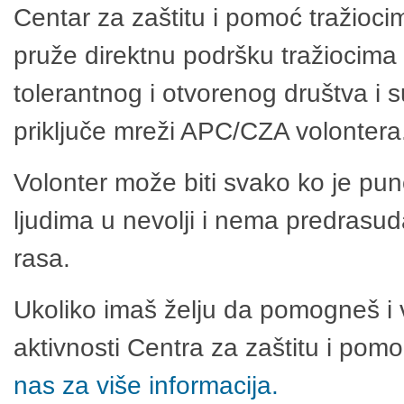
Centar za zaštitu i pomoć tražioci
pruže direktnu podršku tražiocima 
tolerantnog i otvorenog društva i 
priključe mreži APC/CZA volontera
Volonter može biti svako ko je pu
ljudima u nevolji i nema predrasuda
rasa.
Ukoliko imaš želju da pomogneš i 
aktivnosti Centra za zaštitu i po
nas za više informacija.