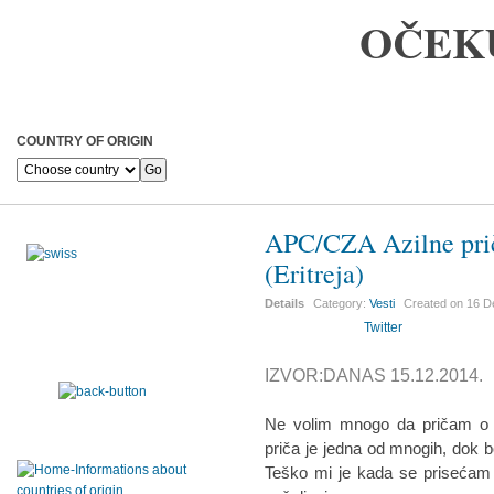
OČEK
COUNTRY OF ORIGIN
APC/CZA Azilne pri
(Eritreja)
Details
Category:
Vesti
Created on
16 D
Twitter
IZVOR:DANAS 15.12.2014.
Ne volim mnogo da pričam o
priča je jedna od mnogih, dok
Teško mi je kada se prisećam 